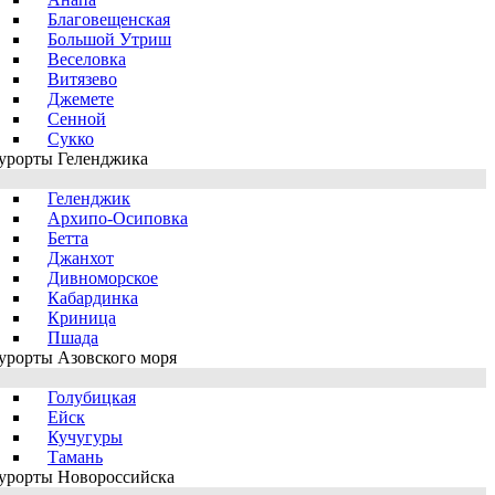
Благовещенская
Большой Утриш
Веселовка
Витязево
Джемете
Сенной
Сукко
урорты Геленджика
Геленджик
Архипо-Осиповка
Бетта
Джанхот
Дивноморское
Кабардинка
Криница
Пшада
урорты Азовского моря
Голубицкая
Ейск
Кучугуры
Тамань
урорты Новороссийска