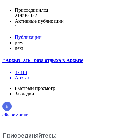
Присоединился
21/09/2022
Активные публикации
1
Публикации
prev
next
"Архыз-Эль" база отдыха в Архызе
37313
Архыз
Быстрый просмотр
Закладки
elkanov.artur
Присоединяйтесь: