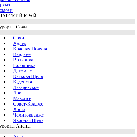
рхыз
омбай
ДАРСКИЙ КРАЙ
урорты Сочи
Сочи
Адлер
Красная Поляна
Вардане
Волконка
Головинка
Дагомыс
Каткова Щель
Кудепста
Лазаревское
Лоо
Макопсе
Совет-Квадже
Хоста
Чемитоквадже
Якорная Щель
урорты Анапы
Анапа