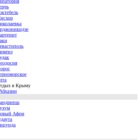
впатория
ерчь
октебель
исхор
иколаевка
рджоникидзе
артенит
аки
евастополь
имеиз
удак
еодосия
орос
ерноморское
лта
тдых в Крыму
Абхазии
андрипш
ухум
овый Афон
удаута
ицунда