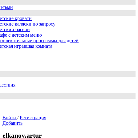
детьми
етские кровати
етские каляски по запросу
етский басеин
афе с детским меню
азвлекательные программы для детей
етская игравшая комната
шествия
Войти
/
Регистрация
Добавить
elkanov.artur