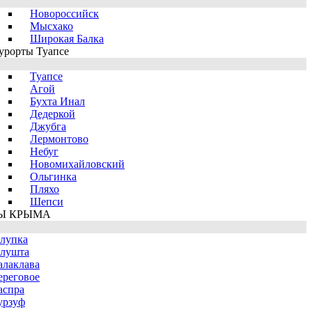
Новороссийск
Мысхако
Широкая Балка
урорты Туапсе
Туапсе
Агой
Бухта Инал
Дедеркой
Джубга
Лермонтово
Небуг
Новомихайловский
Ольгинка
Пляхо
Шепси
Ы КРЫМА
лупка
лушта
алаклава
ереговое
аспра
урзуф