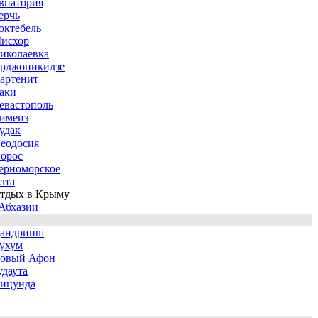
впатория
ерчь
октебель
исхор
иколаевка
рджоникидзе
артенит
аки
евастополь
имеиз
удак
еодосия
орос
ерноморское
лта
тдых в Крыму
Абхазии
андрипш
ухум
овый Афон
удаута
ицунда