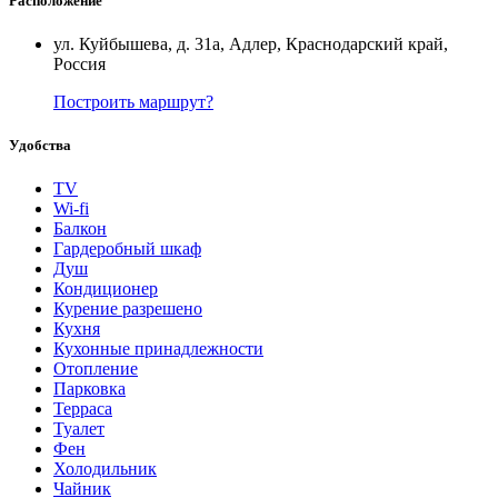
Расположение
ул. Куйбышева, д. 31а, Адлер, Краснодарский край,
Россия
Построить маршрут?
Удобства
TV
Wi-fi
Балкон
Гардеробный шкаф
Душ
Кондиционер
Курение разрешено
Кухня
Кухонные принадлежности
Отопление
Парковка
Терраса
Туалет
Фен
Холодильник
Чайник