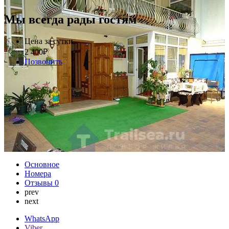
Мы всегда рады гостям
Цена за сутки
2 400
₽
Позвонить
Основное
Номера
Отзывы
0
prev
next
WhatsApp
Viber