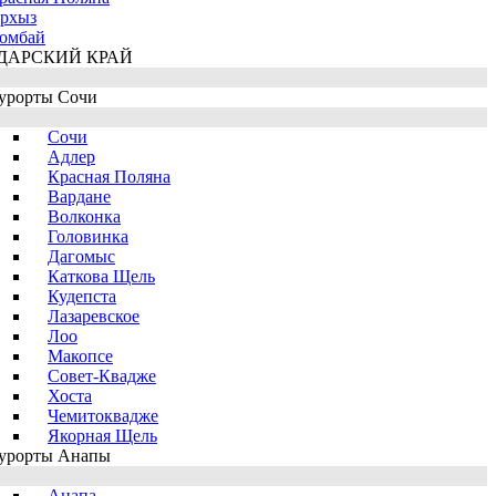
рхыз
омбай
ДАРСКИЙ КРАЙ
урорты Сочи
Сочи
Адлер
Красная Поляна
Вардане
Волконка
Головинка
Дагомыс
Каткова Щель
Кудепста
Лазаревское
Лоо
Макопсе
Совет-Квадже
Хоста
Чемитоквадже
Якорная Щель
урорты Анапы
Анапа