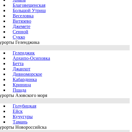
Благовещенская
Большой Утриш
Веселовка
Витязево
Джемете
Сенной
Сукко
урорты Геленджика
Геленджик
Архипо-Осиповка
Бетта
Джанхот
Дивноморское
Кабардинка
Криница
Пшада
урорты Азовского моря
Голубицкая
Ейск
Кучугуры
Тамань
урорты Новороссийска