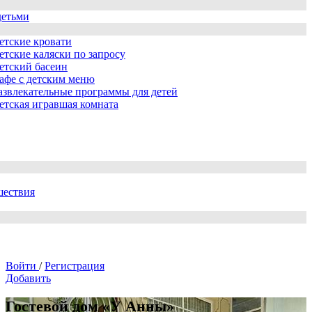
детьми
етские кровати
етские каляски по запросу
етский басеин
афе с детским меню
азвлекательные программы для детей
етская игравшая комната
шествия
Войти
/
Регистрация
Добавить
Гостевой дом «У Анны»