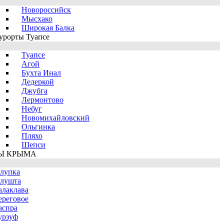
Новороссийск
Мысхако
Широкая Балка
урорты Туапсе
Туапсе
Агой
Бухта Инал
Дедеркой
Джубга
Лермонтово
Небуг
Новомихайловский
Ольгинка
Пляхо
Шепси
Ы КРЫМА
лупка
лушта
алаклава
ереговое
аспра
урзуф