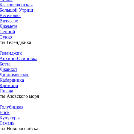
Благовещенская
Большой Утриш
Веселовка
Витязево
Джемете
Сенной
Сукко
ты Геленджика
Геленджик
Архипо-Осиповка
Бетта
Джанхот
Дивноморское
Кабардинка
Криница
Пшада
ты Азовского моря
Голубицкая
Ейск
Кучугуры
Тамань
ты Новороссийска