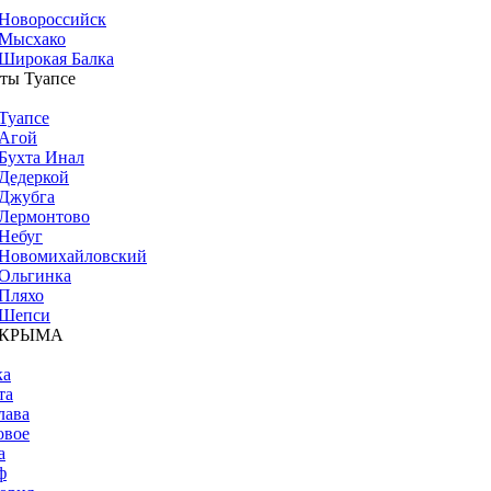
Новороссийск
Мысхако
Широкая Балка
ты Туапсе
Туапсе
Агой
Бухта Инал
Дедеркой
Джубга
Лермонтово
Небуг
Новомихайловский
Ольгинка
Пляхо
Шепси
 КРЫМА
ка
та
лава
овое
а
ф