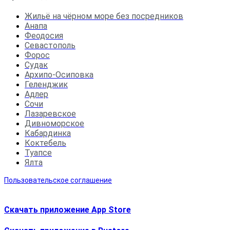
Жильё на чёрном море без посредников
Анапа
Феодосия
Севастополь
Форос
Судак
Архипо-Осиповка
Геленджик
Адлер
Сочи
Лазаревское
Дивноморское
Кабардинка
Коктебель
Туапсе
Ялта
Пользовательское соглашение
Скачать приложение App Store