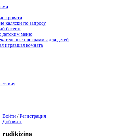
тьми
ие кровати
ие каляски по запросу
ий басеин
с детским меню
екательные программы для детей
ая игравшая комната
шествия
Войти
/
Регистрация
Добавить
rudikizina