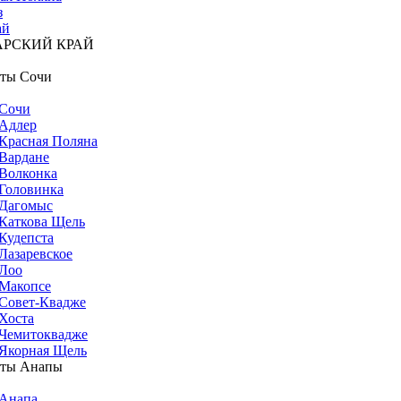
з
ай
АРСКИЙ КРАЙ
ты Сочи
Сочи
Адлер
Красная Поляна
Вардане
Волконка
Головинка
Дагомыс
Каткова Щель
Кудепста
Лазаревское
Лоо
Макопсе
Совет-Квадже
Хоста
Чемитоквадже
Якорная Щель
рты Анапы
Анапа