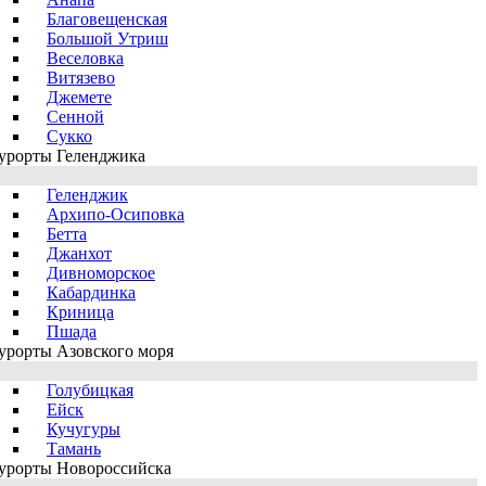
Благовещенская
Большой Утриш
Веселовка
Витязево
Джемете
Сенной
Сукко
урорты Геленджика
Геленджик
Архипо-Осиповка
Бетта
Джанхот
Дивноморское
Кабардинка
Криница
Пшада
урорты Азовского моря
Голубицкая
Ейск
Кучугуры
Тамань
урорты Новороссийска