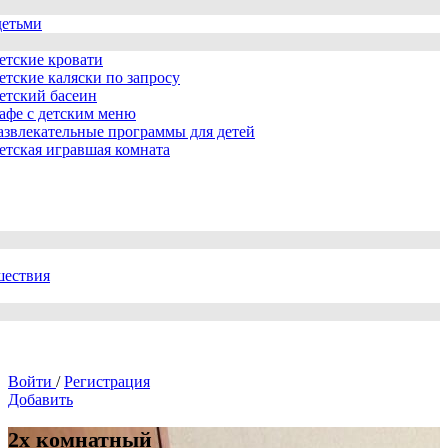
детьми
етские кровати
етские каляски по запросу
етский басеин
афе с детским меню
азвлекательные программы для детей
етская игравшая комната
шествия
Войти
/
Регистрация
Добавить
2х комнатный