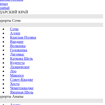
рхыз
омбай
ДАРСКИЙ КРАЙ
урорты Сочи
Сочи
Адлер
Красная Поляна
Вардане
Волконка
Головинка
Дагомыс
Каткова Щель
Кудепста
Лазаревское
Лоо
Макопсе
Совет-Квадже
Хоста
Чемитоквадже
Якорная Щель
урорты Анапы
Анапа