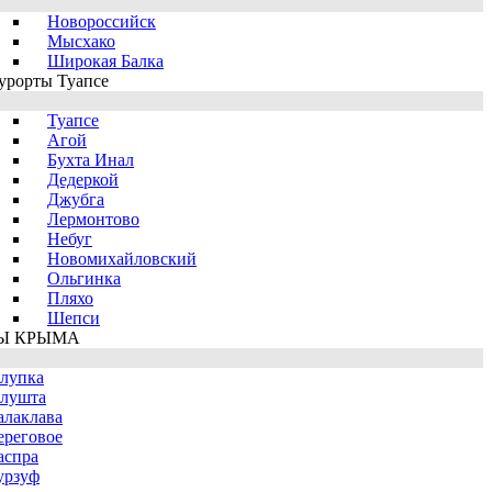
Новороссийск
Мысхако
Широкая Балка
урорты Туапсе
Туапсе
Агой
Бухта Инал
Дедеркой
Джубга
Лермонтово
Небуг
Новомихайловский
Ольгинка
Пляхо
Шепси
Ы КРЫМА
лупка
лушта
алаклава
ереговое
аспра
урзуф