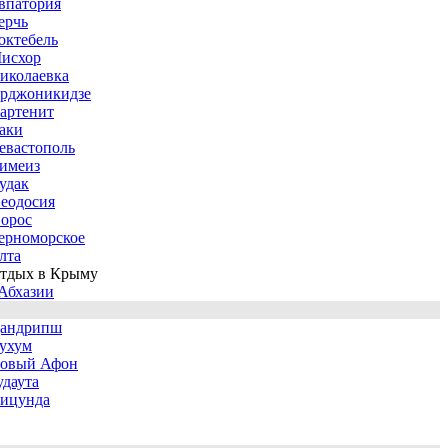
впатория
ерчь
октебель
исхор
иколаевка
рджоникидзе
артенит
аки
евастополь
имеиз
удак
еодосия
орос
ерноморское
лта
тдых в Крыму
Абхазии
андрипш
ухум
овый Афон
удаута
ицунда