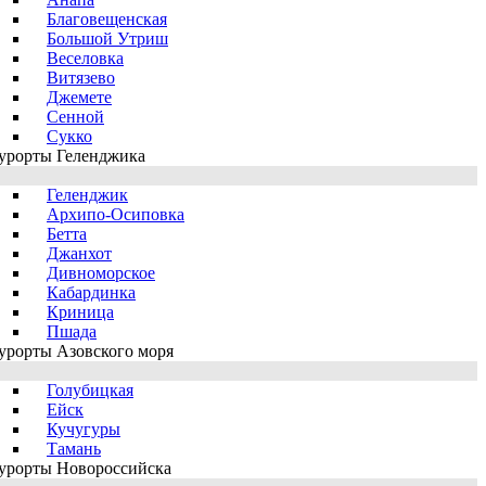
Благовещенская
Большой Утриш
Веселовка
Витязево
Джемете
Сенной
Сукко
урорты Геленджика
Геленджик
Архипо-Осиповка
Бетта
Джанхот
Дивноморское
Кабардинка
Криница
Пшада
урорты Азовского моря
Голубицкая
Ейск
Кучугуры
Тамань
урорты Новороссийска