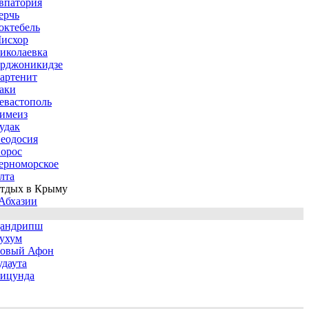
впатория
ерчь
октебель
исхор
иколаевка
рджоникидзе
артенит
аки
евастополь
имеиз
удак
еодосия
орос
ерноморское
лта
тдых в Крыму
Абхазии
андрипш
ухум
овый Афон
удаута
ицунда