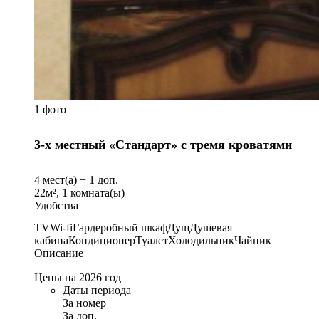
1 фото
3-х местный «Стандарт» с тремя кроватями
4
мест(а) +
1
доп.
22
м²,
1
комната(ы)
Удобства
TV
Wi-fi
Гардеробный шкаф
Душ
Душевая
кабина
Кондиционер
Туалет
Холодильник
Чайник
Описание
Цены на 2026 год
Даты периода
За номер
За доп.