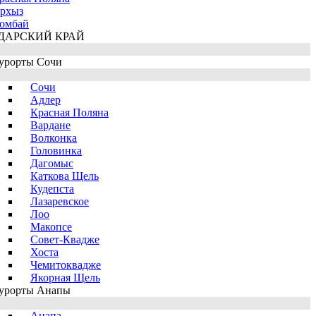
рхыз
омбай
ДАРСКИЙ КРАЙ
урорты Сочи
Сочи
Адлер
Красная Поляна
Вардане
Волконка
Головинка
Дагомыс
Каткова Щель
Кудепста
Лазаревское
Лоо
Макопсе
Совет-Квадже
Хоста
Чемитоквадже
Якорная Щель
урорты Анапы
Анапа