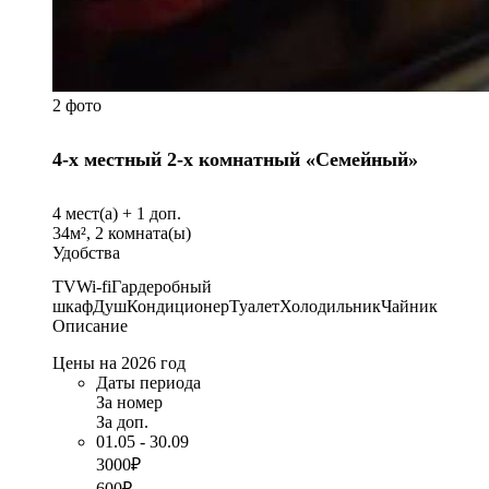
2 фото
4-х местный 2-х комнатный «Семейный»
4
мест(а) +
1
доп.
34
м²,
2
комната(ы)
Удобства
TV
Wi-fi
Гардеробный
шкаф
Душ
Кондиционер
Туалет
Холодильник
Чайник
Описание
Цены на 2026 год
Даты периода
За номер
За доп.
01.05 - 30.09
3000₽
600₽