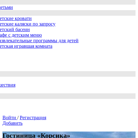
детьми
етские кровати
етские каляски по запросу
етский басеин
афе с детским меню
азвлекательные программы для детей
етская игравшая комната
шествия
Войти
/
Регистрация
Добавить
Гостиница «Корсика»