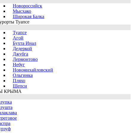
Новороссийск
Мысхако
Широкая Балка
урорты Туапсе
Туапсе
Агой
Бухта Инал
Дедеркой
Джубга
Лермонтово
Небуг
Новомихайловский
Ольгинка
Пляхо
Шепси
Ы КРЫМА
лупка
лушта
алаклава
ереговое
аспра
урзуф