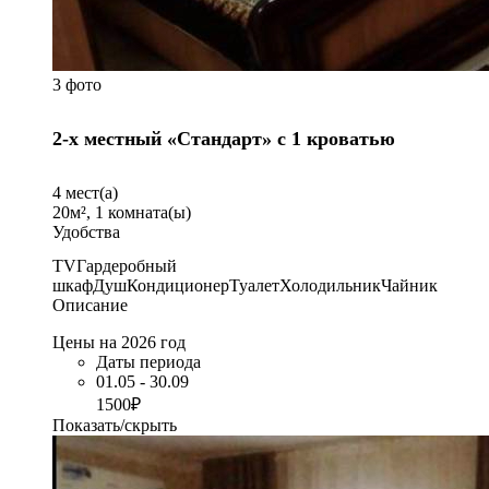
3 фото
2-х местный «Стандарт» с 1 кроватью
4
мест(а)
20
м²,
1
комната(ы)
Удобства
TV
Гардеробный
шкаф
Душ
Кондиционер
Туалет
Холодильник
Чайник
Описание
Цены на 2026 год
Даты периода
01.05 - 30.09
1500₽
Показать/скрыть