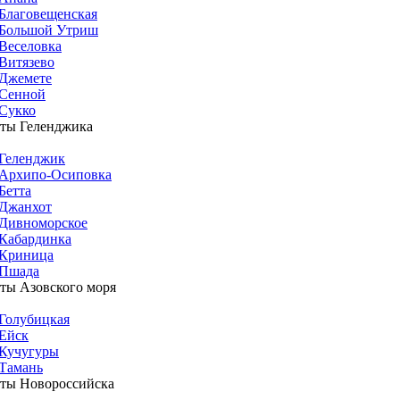
Благовещенская
Большой Утриш
Веселовка
Витязево
Джемете
Сенной
Сукко
ты Геленджика
Геленджик
Архипо-Осиповка
Бетта
Джанхот
Дивноморское
Кабардинка
Криница
Пшада
ты Азовского моря
Голубицкая
Ейск
Кучугуры
Тамань
ты Новороссийска