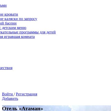
тьми
ие кровати
ие каляски по запросу
ий басеин
с детским меню
екательные программы для детей
ая игравшая комната
шествия
Войти
/
Регистрация
Добавить
Отель «Атаман»