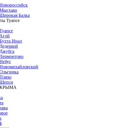
Новороссийск
Мысхако
Широкая Балка
ты Туапсе
Туапсе
Агой
Бухта Инал
Дедеркой
Джубга
Лермонтово
Небуг
Новомихайловский
Ольгинка
Пляхо
Шепси
 КРЫМА
ка
та
лава
овое
а
ф