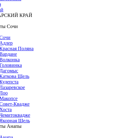
з
ай
АРСКИЙ КРАЙ
ты Сочи
Сочи
Адлер
Красная Поляна
Вардане
Волконка
Головинка
Дагомыс
Каткова Щель
Кудепста
Лазаревское
Лоо
Макопсе
Совет-Квадже
Хоста
Чемитоквадже
Якорная Щель
рты Анапы
Анапа