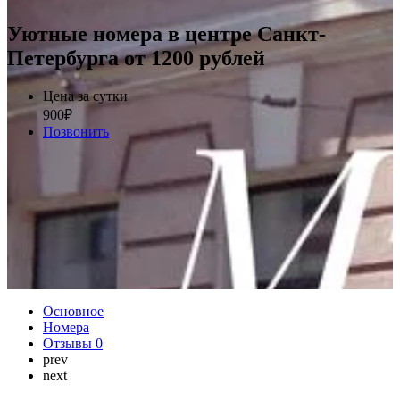
Уютные номера в центре Санкт-
Петербурга от 1200 рублей
Цена за сутки
900
₽
Позвонить
Основное
Номера
Отзывы
0
prev
next