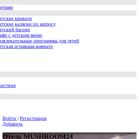
детьми
етские кровати
етские каляски по запросу
етский басеин
афе с детским меню
азвлекательные программы для детей
етская игравшая комната
шествия
Войти
/
Регистрация
Добавить
Отель МUSHROOM24