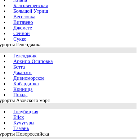
Благовещенская
Большой Утриш
Веселовка
Витязево
Джемете
Сенной
Сукко
урорты Геленджика
Геленджик
Архипо-Осиповка
Бетта
Джанхот
Дивноморское
Кабардинка
Криница
Пшада
урорты Азовского моря
Голубицкая
Ейск
Кучугуры
Тамань
урорты Новороссийска