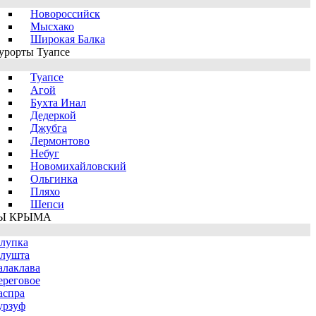
Новороссийск
Мысхако
Широкая Балка
урорты Туапсе
Туапсе
Агой
Бухта Инал
Дедеркой
Джубга
Лермонтово
Небуг
Новомихайловский
Ольгинка
Пляхо
Шепси
Ы КРЫМА
лупка
лушта
алаклава
ереговое
аспра
урзуф