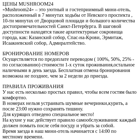
ЦЕНЫ MUSHROOM24
«Mushroom24» – это уютный и гостеприимный мини-отель,
расположенный в 7 минутах ходьбы от Невского проспекта ,
10-ти минутах от Дворцовой площади и большого количества
достопримечательностей Санкт-Петербурга. В шаговой
доступности находятся такие архитектурные сокровища
города, как: Казанский собор, Спас-на-Крови, Эрмитаж,
Исаакиевский собор, Адмиралтейство.
БРОНИРОВАНИЕ НОМЕРОВ
Осуществляется по предоплате переводом ( 100%, 50%, 25% -
по согласованию) стоимости 1-х суток проживания,остальное
наличными в день заезда. Бесплатная отмена бронирования
возможна не позднее, чем за 2 недели до приезда.
ПРАВИЛА ПРОЖИВАНИЯ
У нас есть несколько простых правил, чтобы всем гостям было
комфортно.
В номерах нельзя устраивать шумные вечеринки,курить, а
после 23:00 нужно сохранять тишину.
Для курящих отведено специальное место!
На кухне у нас действует правило самообслуживания: каждый
должен помыть после себя посуду и убрать за собой.
Время заезда в наш мини-отель начинается с 14:00 по
местному времени.