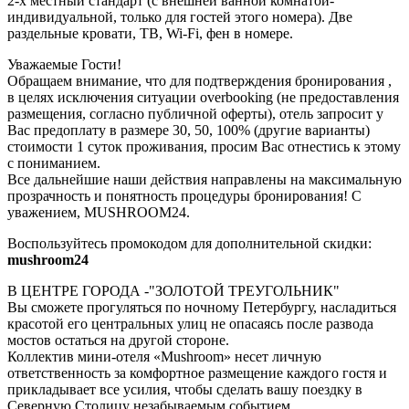
2-х местный стандарт (с внешней ванной комнатой-
индивидуальной, только для гостей этого номера). Две
раздельные кровати, ТВ, Wi-Fi, фен в номере.
Уважаемые Гости!
Обращаем внимание, что для подтверждения бронирования ,
в целях исключения ситуации overbooking (не предоставления
размещения, согласно публичной оферты), отель запросит у
Вас предоплату в размере 30, 50, 100% (другие варианты)
стоимости 1 суток проживания, просим Вас отнестись к этому
с пониманием.
Все дальнейшие наши действия направлены на максимальную
прозрачность и понятность процедуры бронирования! С
уважением, MUSHROOM24.
Воспользуйтесь промокодом для дополнительной скидки:
mushroom24
В ЦЕНТРЕ ГОРОДА -"ЗОЛОТОЙ ТРЕУГОЛЬНИК"
Вы сможете прогуляться по ночному Петербургу, насладиться
красотой его центральных улиц не опасаясь после развода
мостов остаться на другой стороне.
Коллектив мини-отеля «Mushroom» несет личную
ответственность за комфортное размещение каждого гостя и
прикладывает все усилия, чтобы сделать вашу поездку в
Северную Столицу незабываемым событием.