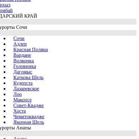
рхыз
омбай
ДАРСКИЙ КРАЙ
урорты Сочи
Сочи
Адлер
Красная Поляна
Вардане
Волконка
Головинка
Дагомыс
Каткова Щель
Кудепста
Лазаревское
Лоо
Макопсе
Совет-Квадже
Хоста
Чемитоквадже
Якорная Щель
урорты Анапы
Анапа