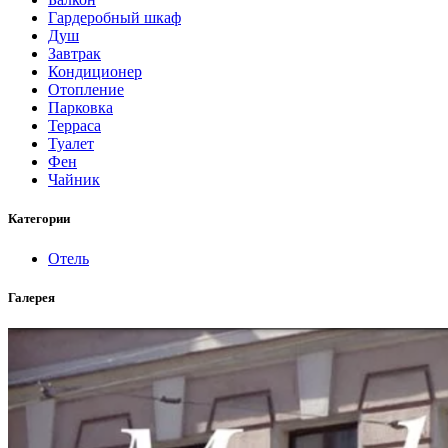
Гардеробный шкаф
Душ
Завтрак
Кондиционер
Отопление
Парковка
Терраса
Туалет
Фен
Чайник
Категории
Отель
Галерея