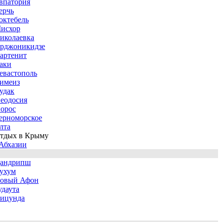
впатория
ерчь
октебель
исхор
иколаевка
рджоникидзе
артенит
аки
евастополь
имеиз
удак
еодосия
орос
ерноморское
лта
тдых в Крыму
Абхазии
андрипш
ухум
овый Афон
удаута
ицунда