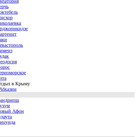
впатория
ерчь
октебель
исхор
иколаевка
рджоникидзе
артенит
аки
евастополь
имеиз
удак
еодосия
орос
ерноморское
лта
тдых в Крыму
Абхазии
андрипш
ухум
овый Афон
удаута
ицунда