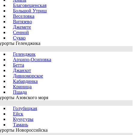
Благовещенская
Большой Утриш
Веселовка
Витязево
Джемете
Сенной
Сукко
урорты Геленджика
Геленджик
Архипо-Осиповка
Бетта
Джанхот
Дивноморское
Кабардинка
Криница
Пшада
урорты Азовского моря
Голубицкая
Ейск
Кучугуры
Тамань
урорты Новороссийска