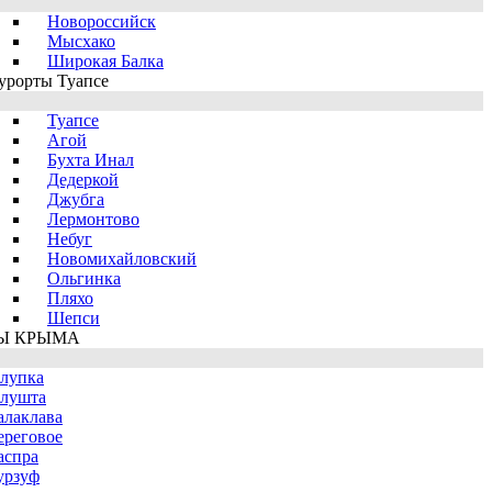
Новороссийск
Мысхако
Широкая Балка
урорты Туапсе
Туапсе
Агой
Бухта Инал
Дедеркой
Джубга
Лермонтово
Небуг
Новомихайловский
Ольгинка
Пляхо
Шепси
Ы КРЫМА
лупка
лушта
алаклава
ереговое
аспра
урзуф