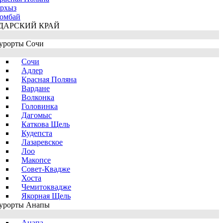
рхыз
омбай
ДАРСКИЙ КРАЙ
урорты Сочи
Сочи
Адлер
Красная Поляна
Вардане
Волконка
Головинка
Дагомыс
Каткова Щель
Кудепста
Лазаревское
Лоо
Макопсе
Совет-Квадже
Хоста
Чемитоквадже
Якорная Щель
урорты Анапы
Анапа