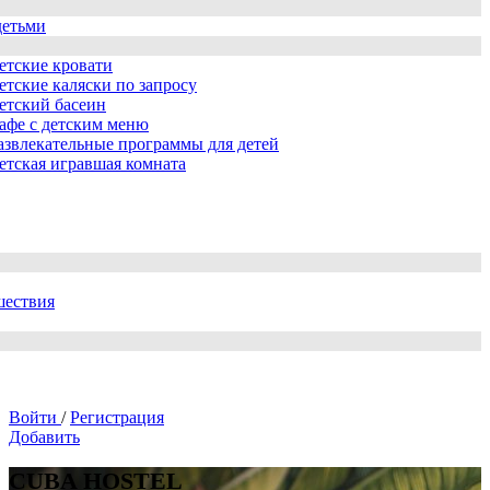
детьми
етские кровати
етские каляски по запросу
етский басеин
афе с детским меню
азвлекательные программы для детей
етская игравшая комната
шествия
Войти
/
Регистрация
Добавить
CUBA HOSTEL