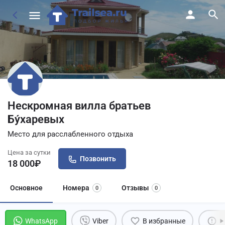
Нескромная вилла братьев
Бу́харевых
Место для расслабленного отдыха
Цена за сутки
Позвонить
18 000
₽
Основное
Номера
Отзывы
0
0
WhatsApp
Viber
В избранные
П