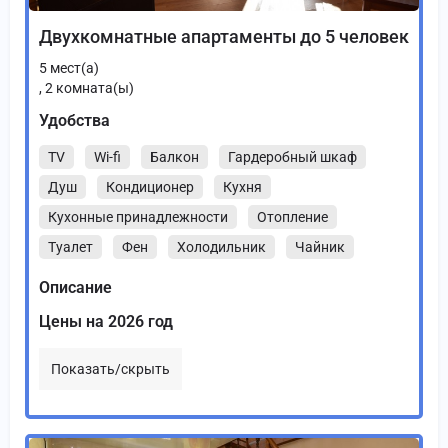
Двухкомнатные апартаменты до 5 человек
5
мест(а)
,
2
комната(ы)
Удобства
TV
Wi-fi
Балкон
Гардеробный шкаф
Душ
Кондиционер
Кухня
Кухонные принадлежности
Отопление
Туалет
Фен
Холодильник
Чайник
Описание
Цены на 2026 год
Показать/скрыть