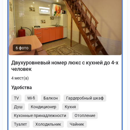
6 фото
Двухуровневый номер люкс с кухней до 4-х
человек
4
мест(а)
Удобства
TV
Wi-fi
Балкон
Гардеробный шкаф
Душ
Кондиционер
Кухня
Кухонные принадлежности
Отопление
Туалет
Холодильник
Чайник