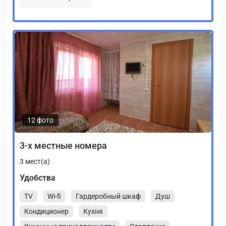
12 фото
3-х местные номера
3
мест(а)
Удобства
TV
Wi-fi
Гардеробный шкаф
Душ
Кондиционер
Кухня