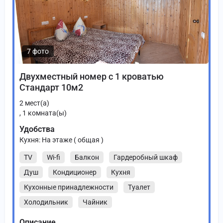
7 фото
Двухместный номер с 1 кроватью
Стандарт 10м2
2
мест(а)
,
1
комната(ы)
Удобства
Кухня: На этаже ( общая )
TV
Wi-fi
Балкон
Гардеробный шкаф
Душ
Кондиционер
Кухня
Кухонные принадлежности
Туалет
Холодильник
Чайник
Описание