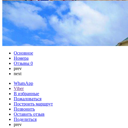
Основное
Номера
Отзывы
0
prev
next
WhatsApp
Viber
В избранные
Пожаловаться
Построить маршрут
Позвонить
Оставить отзыв
Поделиться
prev