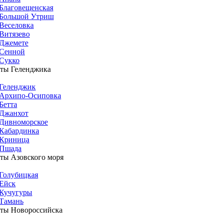
Благовещенская
Большой Утриш
Веселовка
Витязево
Джемете
Сенной
Сукко
ты Геленджика
Геленджик
Архипо-Осиповка
Бетта
Джанхот
Дивноморское
Кабардинка
Криница
Пшада
ты Азовского моря
Голубицкая
Ейск
Кучугуры
Тамань
ты Новороссийска