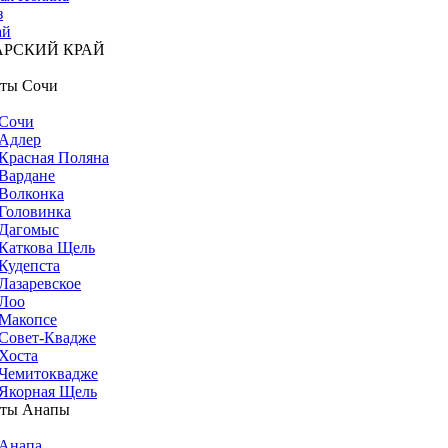
з
ай
АРСКИЙ КРАЙ
ты Сочи
Сочи
Адлер
Красная Поляна
Вардане
Волконка
Головинка
Дагомыс
Каткова Щель
Кудепста
Лазаревское
Лоо
Макопсе
Совет-Квадже
Хоста
Чемитоквадже
Якорная Щель
рты Анапы
Анапа