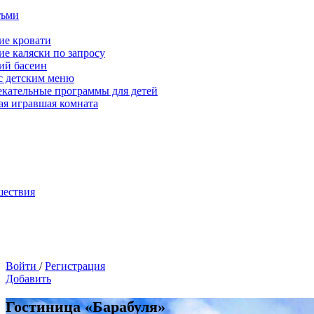
тьми
ие кровати
ие каляски по запросу
ий басеин
с детским меню
екательные программы для детей
ая игравшая комната
шествия
Войти
/
Регистрация
Добавить
Гостиница «Барабуля»