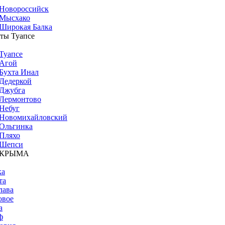
Новороссийск
Мысхако
Широкая Балка
ты Туапсе
Туапсе
Агой
Бухта Инал
Дедеркой
Джубга
Лермонтово
Небуг
Новомихайловский
Ольгинка
Пляхо
Шепси
 КРЫМА
ка
та
лава
овое
а
ф