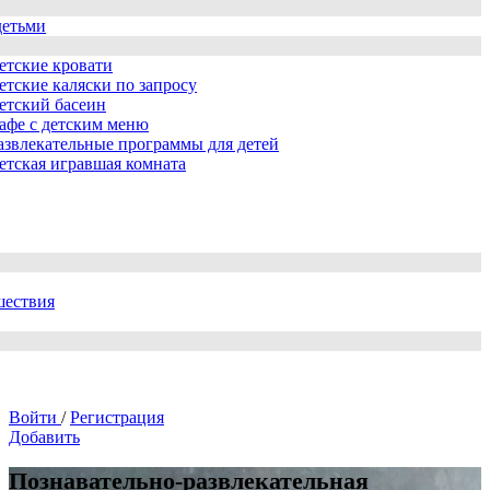
детьми
етские кровати
етские каляски по запросу
етский басеин
афе с детским меню
азвлекательные программы для детей
етская игравшая комната
шествия
Войти
/
Регистрация
Добавить
Познавательно-развлекательная