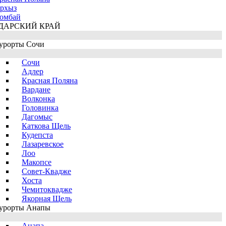
рхыз
омбай
ДАРСКИЙ КРАЙ
урорты Сочи
Сочи
Адлер
Красная Поляна
Вардане
Волконка
Головинка
Дагомыс
Каткова Щель
Кудепста
Лазаревское
Лоо
Макопсе
Совет-Квадже
Хоста
Чемитоквадже
Якорная Щель
урорты Анапы
Анапа