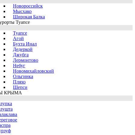
Новороссийск
Мысхако
Широкая Балка
урорты Туапсе
Туапсе
Агой
Бухта Инал
Дедеркой
Джубга
Лермонтово
Небуг
Новомихайловский
Ольгинка
Пляхо
Шепси
Ы КРЫМА
лупка
лушта
алаклава
ереговое
аспра
урзуф