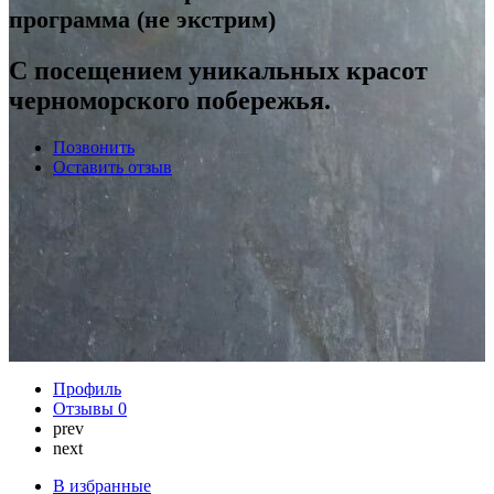
программа (не экстрим)
С посещением уникальных красот
черноморского побережья.
Позвонить
Оставить отзыв
Профиль
Отзывы
0
prev
next
В избранные