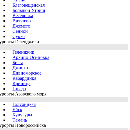
Благовещенская
Большой Утриш
Веселовка
Витязево
Джемете
Сенной
Сукко
урорты Геленджика
Геленджик
Архипо-Осиповка
Бетта
Джанхот
Дивноморское
Кабардинка
Криница
Пшада
урорты Азовского моря
Голубицкая
Ейск
Кучугуры
Тамань
урорты Новороссийска