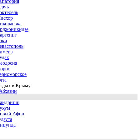
впатория
ерчь
октебель
исхор
иколаевка
рджоникидзе
артенит
аки
евастополь
имеиз
удак
еодосия
орос
ерноморское
лта
тдых в Крыму
Абхазии
андрипш
ухум
овый Афон
удаута
ицунда