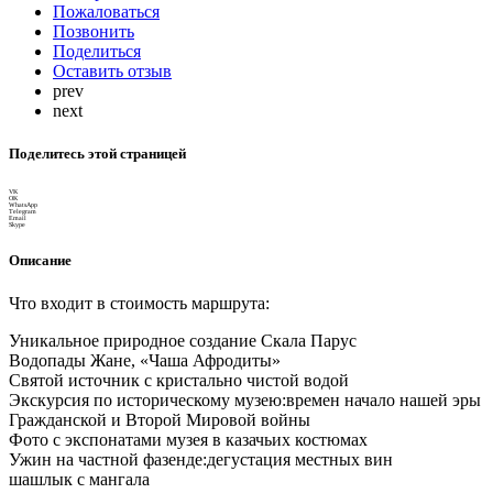
Пожаловаться
Позвонить
Поделиться
Оставить отзыв
prev
next
Поделитесь этой страницей
VK
OK
WhatsApp
Telegram
Email
Skype
Описание
Что входит в стоимость маршрута:
Уникальное природное создание Скала Парус
Водопады Жане, «Чаша Афродиты»
Святой источник с кристально чистой водой
Экскурсия по историческому музею:времен начало нашей эры
Гражданской и Второй Мировой войны
Фото с экспонатами музея в казачьих костюмах
Ужин на частной фазенде:дегустация местных вин
шашлык с мангала