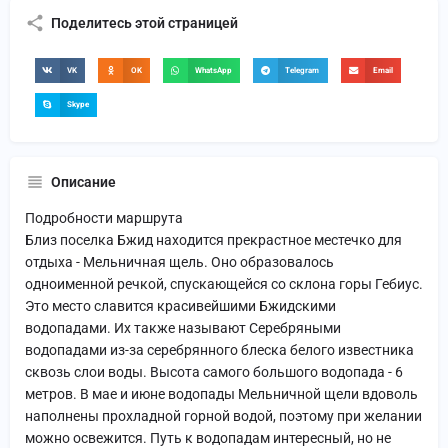
Поделитесь этой страницей
VK
OK
WhatsApp
Telegram
Email
Skype
Описание
Подробности маршрута
Близ поселка Бжид находится прекрастное местечко для
отдыха - Мельничная щель. Оно образовалось
одноименной речкой, спускающейся со склона горы Гебиус.
Это место славится красивейшими Бжидскими
водопадами. Их также называют Серебряными
водопадами из-за серебрянного блеска белого известника
сквозь слои воды. Высота самого большого водопада - 6
метров. В мае и июне водопады Мельничной щели вдоволь
наполнены прохладной горной водой, поэтому при желании
можно освежится. Путь к водопадам интересный, но не