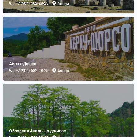
+7 (904) 582-28-25
Анапа
Абрау-Дюрсо
+7 (904) 582-28-25
Анапа
Обзорная Анапы на джипах