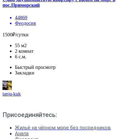
пос.Приморский
44869
Феодосия
1500₽/сутки
55 м2
2 комнат
6 с.м.
Быстрый просмотр
Закладки
tanja-kuk
Присоединяйтесь:
Жильё на чёрном море без посредников
Анапа