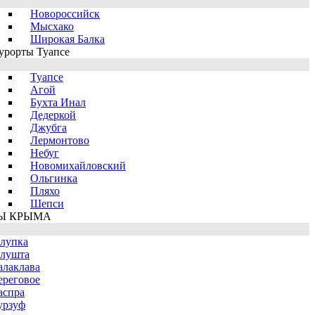
Новороссийск
Мысхако
Широкая Балка
урорты Туапсе
Туапсе
Агой
Бухта Инал
Дедеркой
Джубга
Лермонтово
Небуг
Новомихайловский
Ольгинка
Пляхо
Шепси
Ы КРЫМА
лупка
лушта
алаклава
ереговое
аспра
урзуф