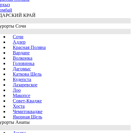
рхыз
омбай
ДАРСКИЙ КРАЙ
урорты Сочи
Сочи
Адлер
Красная Поляна
Вардане
Волконка
Головинка
Дагомыс
Каткова Щель
Кудепста
Лазаревское
Лоо
Макопсе
Совет-Квадже
Хоста
Чемитоквадже
Якорная Щель
урорты Анапы
Анапа