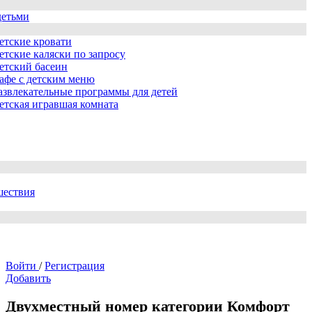
детьми
етские кровати
етские каляски по запросу
етский басеин
афе с детским меню
азвлекательные программы для детей
етская игравшая комната
шествия
Войти
/
Регистрация
Добавить
Двухместный номер категории Комфорт