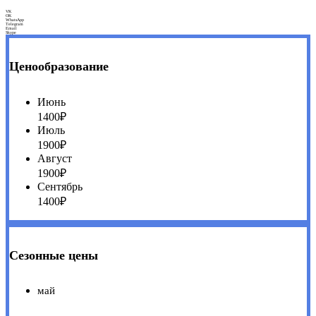
VK
OK
WhatsApp
Telegram
Email
Skype
Ценообразование
Июнь
1400₽
Июль
1900₽
Август
1900₽
Сентябрь
1400₽
Сезонные цены
май