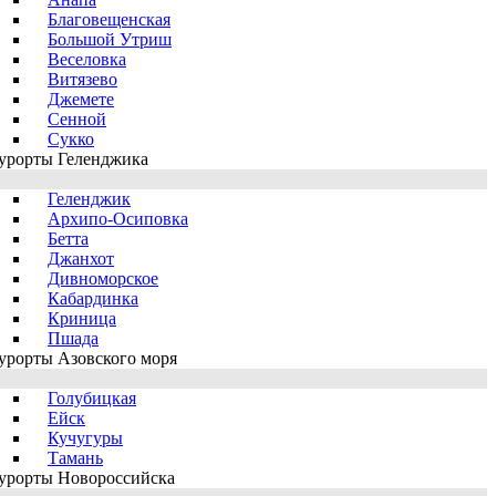
Благовещенская
Большой Утриш
Веселовка
Витязево
Джемете
Сенной
Сукко
урорты Геленджика
Геленджик
Архипо-Осиповка
Бетта
Джанхот
Дивноморское
Кабардинка
Криница
Пшада
урорты Азовского моря
Голубицкая
Ейск
Кучугуры
Тамань
урорты Новороссийска