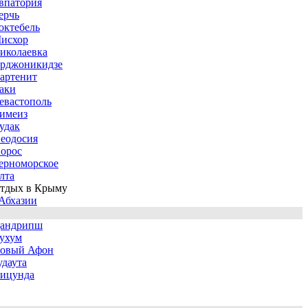
впатория
ерчь
октебель
исхор
иколаевка
рджоникидзе
артенит
аки
евастополь
имеиз
удак
еодосия
орос
ерноморское
лта
тдых в Крыму
Абхазии
андрипш
ухум
овый Афон
удаута
ицунда