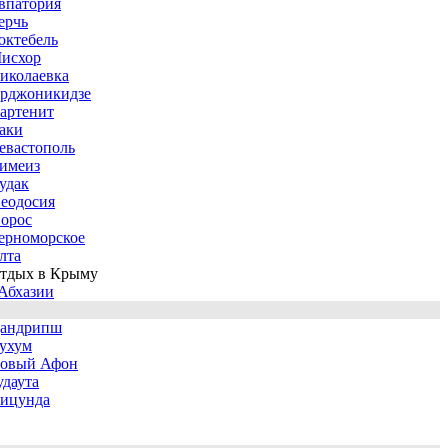
впатория
ерчь
октебель
исхор
иколаевка
рджоникидзе
артенит
аки
евастополь
имеиз
удак
еодосия
орос
ерноморское
лта
тдых в Крыму
Абхазии
андрипш
ухум
овый Афон
удаута
ицунда