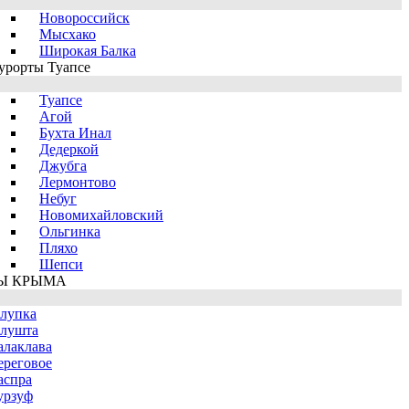
Новороссийск
Мысхако
Широкая Балка
урорты Туапсе
Туапсе
Агой
Бухта Инал
Дедеркой
Джубга
Лермонтово
Небуг
Новомихайловский
Ольгинка
Пляхо
Шепси
Ы КРЫМА
лупка
лушта
алаклава
ереговое
аспра
урзуф