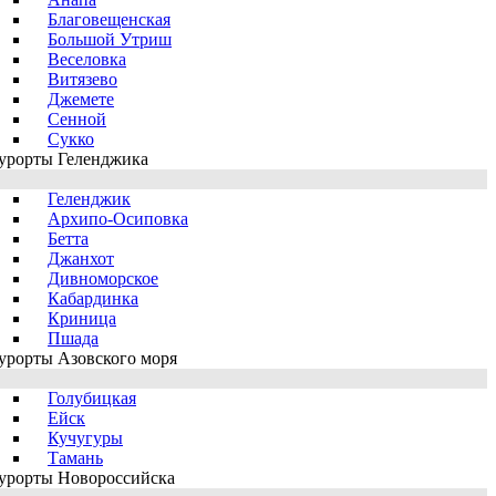
Благовещенская
Большой Утриш
Веселовка
Витязево
Джемете
Сенной
Сукко
урорты Геленджика
Геленджик
Архипо-Осиповка
Бетта
Джанхот
Дивноморское
Кабардинка
Криница
Пшада
урорты Азовского моря
Голубицкая
Ейск
Кучугуры
Тамань
урорты Новороссийска