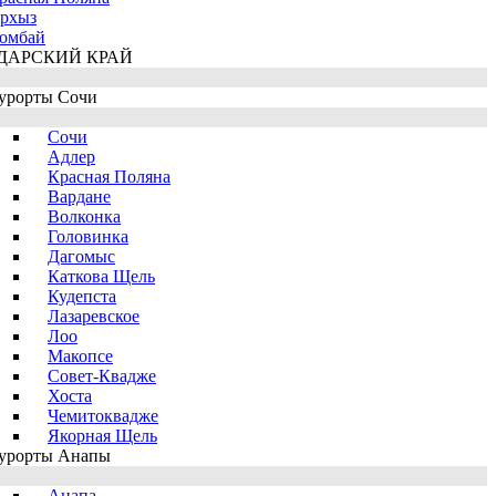
рхыз
омбай
ДАРСКИЙ КРАЙ
урорты Сочи
Сочи
Адлер
Красная Поляна
Вардане
Волконка
Головинка
Дагомыс
Каткова Щель
Кудепста
Лазаревское
Лоо
Макопсе
Совет-Квадже
Хоста
Чемитоквадже
Якорная Щель
урорты Анапы
Анапа