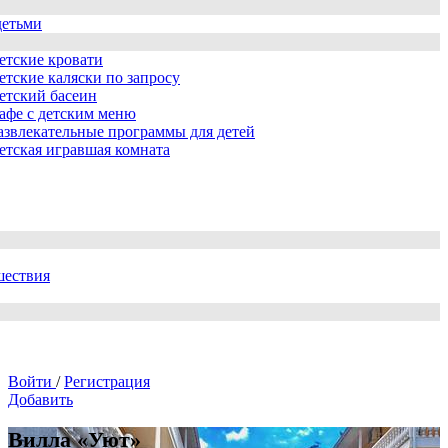
детьми
етские кровати
етские каляски по запросу
етский басеин
афе с детским меню
азвлекательные программы для детей
етская игравшая комната
шествия
Войти
/
Регистрация
Добавить
Вилла «Уют»