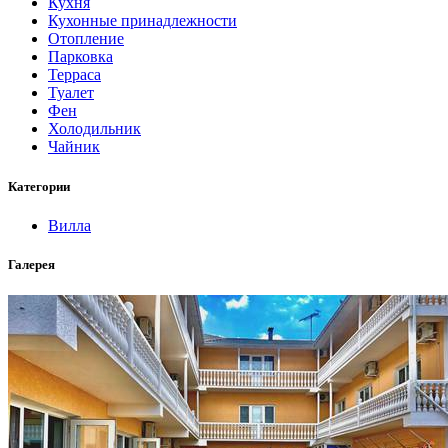
Кухня
Кухонные принадлежности
Отопление
Парковка
Терраса
Туалет
Фен
Холодильник
Чайник
Категории
Вилла
Галерея