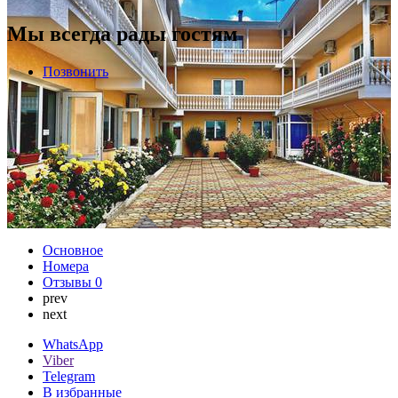
Мы всегда рады гостям
Позвонить
Основное
Номера
Отзывы
0
prev
next
WhatsApp
Viber
Telegram
В избранные