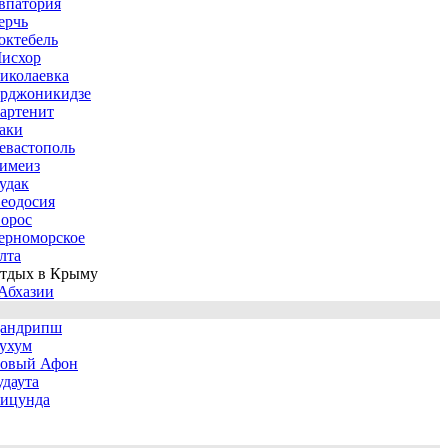
впатория
ерчь
октебель
исхор
иколаевка
рджоникидзе
артенит
аки
евастополь
имеиз
удак
еодосия
орос
ерноморское
лта
тдых в Крыму
Абхазии
андрипш
ухум
овый Афон
удаута
ицунда