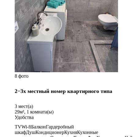
8 фото
2−3х местный номер квартирного типа
3
мест(а)
29
м²,
1
комната(ы)
Удобства
TV
Wi-fi
Балкон
Гардеробный
шкаф
Душ
Кондиционер
Кухня
Кухонные