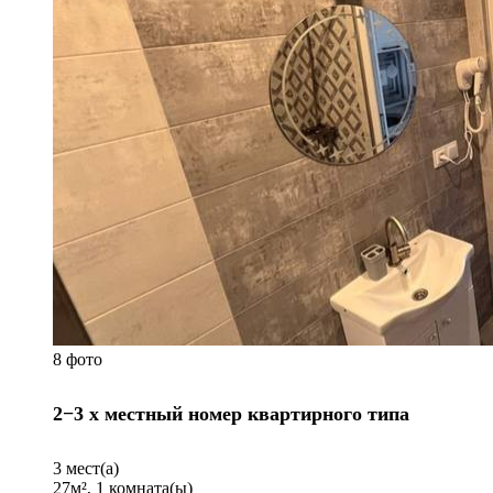
8 фото
2−3 x местный номер квартирного типа
3
мест(а)
27
м²,
1
комната(ы)