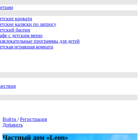
детьми
етские кровати
етские каляски по запросу
етский басеин
афе с детским меню
азвлекательные программы для детей
етская игравшая комната
шествия
Войти
/
Регистрация
Добавить
Частный дом «Leon»