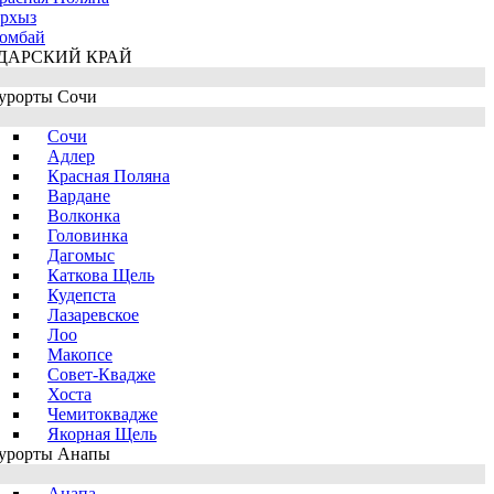
рхыз
омбай
ДАРСКИЙ КРАЙ
урорты Сочи
Сочи
Адлер
Красная Поляна
Вардане
Волконка
Головинка
Дагомыс
Каткова Щель
Кудепста
Лазаревское
Лоо
Макопсе
Совет-Квадже
Хоста
Чемитоквадже
Якорная Щель
урорты Анапы
Анапа