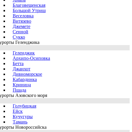
Благовещенская
Большой Утриш
Веселовка
Витязево
Джемете
Сенной
Сукко
урорты Геленджика
Геленджик
Архипо-Осиповка
Бетта
Джанхот
Дивноморское
Кабардинка
Криница
Пшада
урорты Азовского моря
Голубицкая
Ейск
Кучугуры
Тамань
урорты Новороссийска