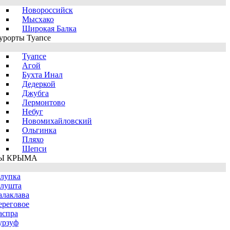
Новороссийск
Мысхако
Широкая Балка
урорты Туапсе
Туапсе
Агой
Бухта Инал
Дедеркой
Джубга
Лермонтово
Небуг
Новомихайловский
Ольгинка
Пляхо
Шепси
Ы КРЫМА
лупка
лушта
алаклава
ереговое
аспра
урзуф