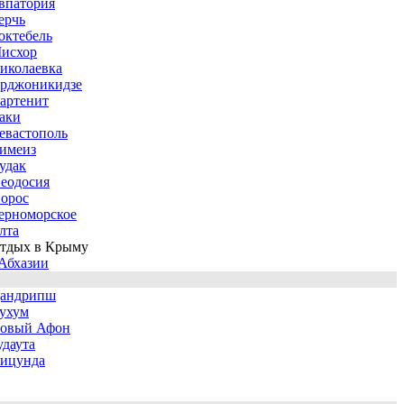
впатория
ерчь
октебель
исхор
иколаевка
рджоникидзе
артенит
аки
евастополь
имеиз
удак
еодосия
орос
ерноморское
лта
тдых в Крыму
Абхазии
андрипш
ухум
овый Афон
удаута
ицунда