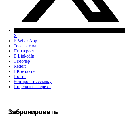
X
В WhatsApp
Телеграмма
Пинтерест
В LinkedIn
Тамблер
Reddit
ВКонтакте
Почта
Копировать ссылку
Поделитесь через...
Забронировать