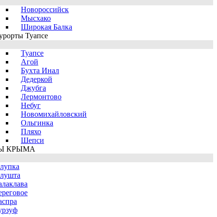
Новороссийск
Мысхако
Широкая Балка
урорты Туапсе
Туапсе
Агой
Бухта Инал
Дедеркой
Джубга
Лермонтово
Небуг
Новомихайловский
Ольгинка
Пляхо
Шепси
Ы КРЫМА
лупка
лушта
алаклава
ереговое
аспра
урзуф