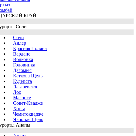
рхыз
омбай
ДАРСКИЙ КРАЙ
урорты Сочи
Сочи
Адлер
Красная Поляна
Вардане
Волконка
Головинка
Дагомыс
Каткова Щель
Кудепста
Лазаревское
Лоо
Макопсе
Совет-Квадже
Хоста
Чемитоквадже
Якорная Щель
урорты Анапы
Анапа