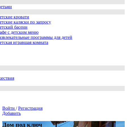
детьми
етские кровати
етские каляски по запросу
етский басеин
афе с детским меню
азвлекательные программы для детей
етская игравшая комната
шествия
Войти
/
Регистрация
Добавить
Дом под ключ