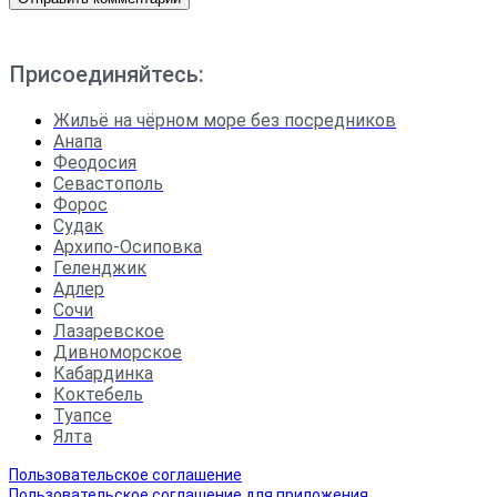
Присоединяйтесь:
Жильё на чёрном море без посредников
Анапа
Феодосия
Севастополь
Форос
Судак
Архипо-Осиповка
Геленджик
Адлер
Сочи
Лазаревское
Дивноморское
Кабардинка
Коктебель
Туапсе
Ялта
Пользовательское соглашение
Пользовательское соглашение для приложения