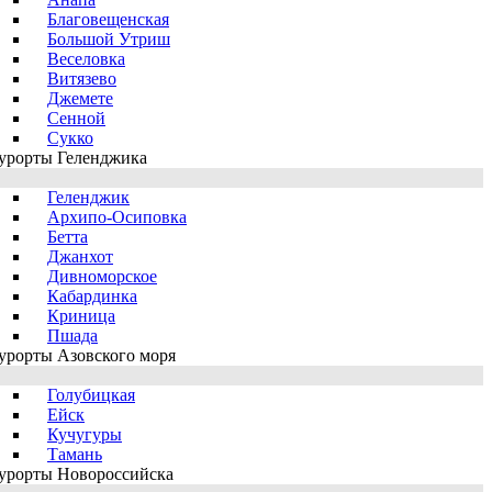
Благовещенская
Большой Утриш
Веселовка
Витязево
Джемете
Сенной
Сукко
урорты Геленджика
Геленджик
Архипо-Осиповка
Бетта
Джанхот
Дивноморское
Кабардинка
Криница
Пшада
урорты Азовского моря
Голубицкая
Ейск
Кучугуры
Тамань
урорты Новороссийска