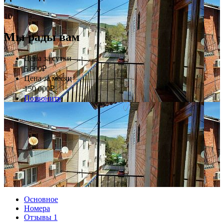
10
Мы рады вам
Цена за сутки
5 500
₽
Цена за месяц
150 000
₽
Позвонить
Основное
Номера
Отзывы
1