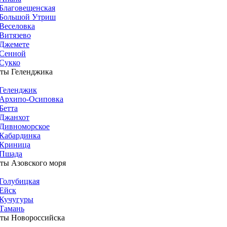
Благовещенская
Большой Утриш
Веселовка
Витязево
Джемете
Сенной
Сукко
ты Геленджика
Геленджик
Архипо-Осиповка
Бетта
Джанхот
Дивноморское
Кабардинка
Криница
Пшада
ты Азовского моря
Голубицкая
Ейск
Кучугуры
Тамань
ты Новороссийска