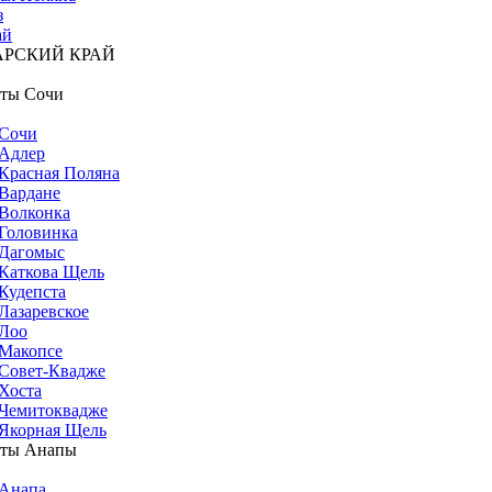
з
ай
АРСКИЙ КРАЙ
ты Сочи
Сочи
Адлер
Красная Поляна
Вардане
Волконка
Головинка
Дагомыс
Каткова Щель
Кудепста
Лазаревское
Лоо
Макопсе
Совет-Квадже
Хоста
Чемитоквадже
Якорная Щель
рты Анапы
Анапа