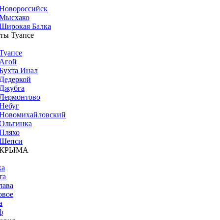
Новороссийск
Мысхако
Широкая Балка
ты Туапсе
Туапсе
Агой
Бухта Инал
Дедеркой
Джубга
Лермонтово
Небуг
Новомихайловский
Ольгинка
Пляхо
Шепси
 КРЫМА
ка
та
лава
овое
а
ф