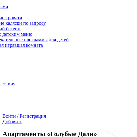
тьми
ие кровати
ие каляски по запросу
ий басеин
с детским меню
екательные программы для детей
ая игравшая комната
шествия
Войти
/
Регистрация
Добавить
Апартаменты «Голубые Дали»