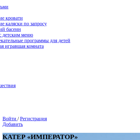
тьми
ие кровати
ие каляски по запросу
ий басеин
с детским меню
екательные программы для детей
ая игравшая комната
шествия
Войти
/
Регистрация
Добавить
КАТЕР «ИМПЕРАТОР»