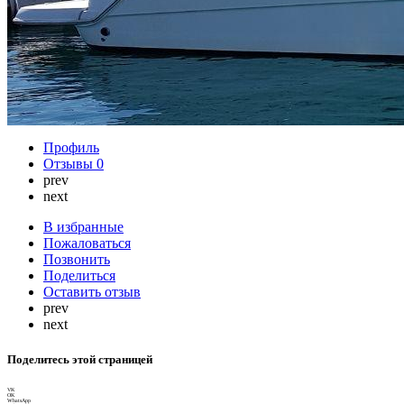
Профиль
Отзывы
0
prev
next
В избранные
Пожаловаться
Позвонить
Поделиться
Оставить отзыв
prev
next
Поделитесь этой страницей
VK
OK
WhatsApp