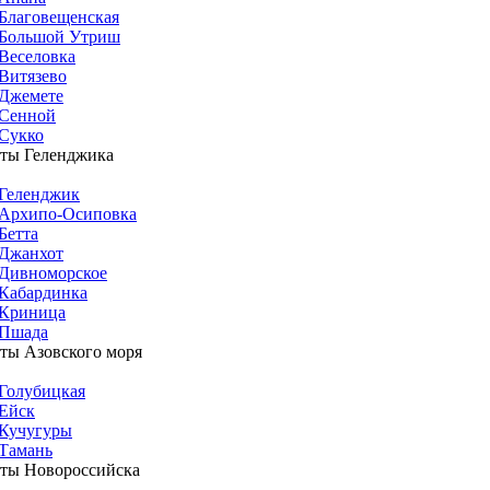
Благовещенская
Большой Утриш
Веселовка
Витязево
Джемете
Сенной
Сукко
ты Геленджика
Геленджик
Архипо-Осиповка
Бетта
Джанхот
Дивноморское
Кабардинка
Криница
Пшада
ты Азовского моря
Голубицкая
Ейск
Кучугуры
Тамань
ты Новороссийска