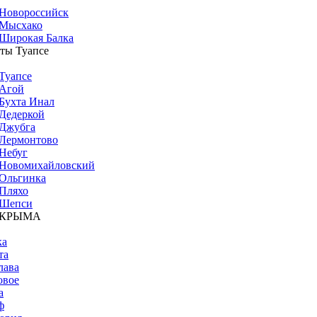
Новороссийск
Мысхако
Широкая Балка
ты Туапсе
Туапсе
Агой
Бухта Инал
Дедеркой
Джубга
Лермонтово
Небуг
Новомихайловский
Ольгинка
Пляхо
Шепси
 КРЫМА
ка
та
лава
овое
а
ф