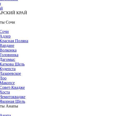
з
ай
АРСКИЙ КРАЙ
ты Сочи
Сочи
Адлер
Красная Поляна
Вардане
Волконка
Головинка
Дагомыс
Каткова Щель
Кудепста
Лазаревское
Лоо
Макопсе
Совет-Квадже
Хоста
Чемитоквадже
Якорная Щель
рты Анапы
Анапа