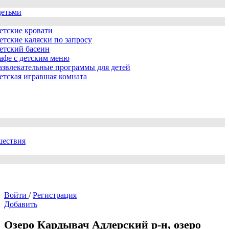
детьми
етские кровати
етские каляски по запросу
етский басеин
афе с детским меню
азвлекательные программы для детей
етская игравшая комната
шествия
Войти
/
Регистрация
Добавить
Озеро Кардывач Адлерский р-н, озеро