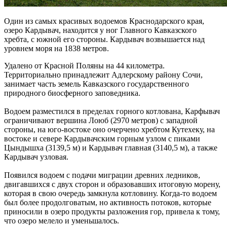
Один из самых красивых водоемов Краснодарского края,
озеро Кардывач, находится у ног Главного Кавказского
хребта, с южной его стороны. Кардывач возвышается над
уровнем моря на 1838 метров.
Удалено от Красной Поляны на 44 километра.
Территориально принадлежит Адлерскому району Сочи,
занимает часть земель Кавказского государственного
природного биосферного заповедника.
Водоем разместился в пределах горного котлована, Карфывач
ограничивают вершина Лоюб (2970 метров) с западной
стороны, на юго-востоке оно очерчено хребтом Кутехеку, на
востоке и севере Кардывачским горным узлом с пиками
Цындышха (3139,5 м) и Кардывач главная (3140,5 м), а также
Кардывач узловая.
Появился водоем с подачи миграции древних ледников,
двигавшихся с двух сторон и образовавших итоговую морену,
которая в свою очередь замкнула котловину. Когда-то водоем
был более продолговатым, но активность потоков, которые
приносили в озеро продукты разложения гор, привела к тому,
что озеро мелело и уменьшалось.