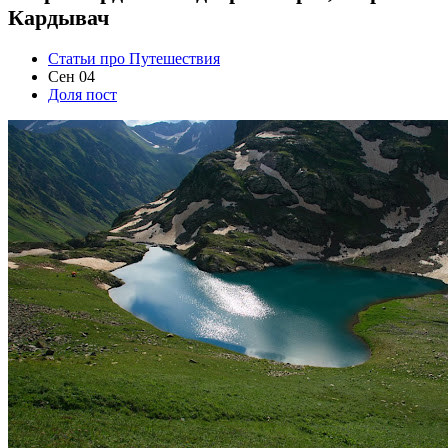
Кардывач
Статьи про Путешествия
Сен 04
Доля пост