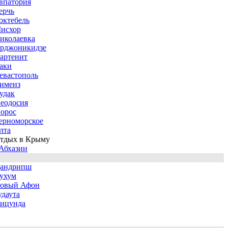
впатория
ерчь
октебель
исхор
иколаевка
рджоникидзе
артенит
аки
евастополь
имеиз
удак
еодосия
орос
ерноморское
лта
тдых в Крыму
Абхазии
андрипш
ухум
овый Афон
удаута
ицунда