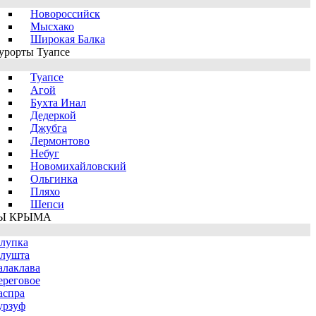
Новороссийск
Мысхако
Широкая Балка
урорты Туапсе
Туапсе
Агой
Бухта Инал
Дедеркой
Джубга
Лермонтово
Небуг
Новомихайловский
Ольгинка
Пляхо
Шепси
Ы КРЫМА
лупка
лушта
алаклава
ереговое
аспра
урзуф