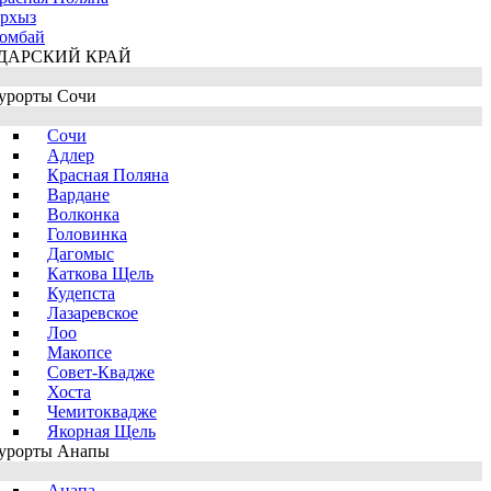
рхыз
омбай
ДАРСКИЙ КРАЙ
урорты Сочи
Сочи
Адлер
Красная Поляна
Вардане
Волконка
Головинка
Дагомыс
Каткова Щель
Кудепста
Лазаревское
Лоо
Макопсе
Совет-Квадже
Хоста
Чемитоквадже
Якорная Щель
урорты Анапы
Анапа