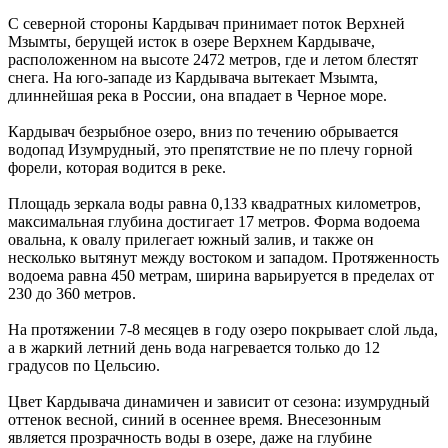
С северной стороны Кардывач принимает поток Верхней
Мзымты, берущей исток в озере Верхнем Кардываче,
расположенном на высоте 2472 метров, где и летом блестят
снега. На юго-западе из Кардывача вытекает Мзымта,
длиннейшая река в России, она впадает в Черное море.
Кардывач безрыбное озеро, вниз по течению обрывается
водопад Изумрудный, это препятствие не по плечу горной
форели, которая водится в реке.
Площадь зеркала воды равна 0,133 квадратных километров,
максимальная глубина достигает 17 метров. Форма водоема
овальна, к овалу прилегает южный залив, и также он
несколько вытянут между востоком и западом. Протяженность
водоема равна 450 метрам, ширина варьируется в пределах от
230 до 360 метров.
На протяжении 7-8 месяцев в году озеро покрывает слой льда,
а в жаркий летний день вода нагревается только до 12
градусов по Цельсию.
Цвет Кардывача динамичен и зависит от сезона: изумрудный
оттенок весной, синий в осеннее время. Внесезонным
является прозрачность воды в озере, даже на глубине