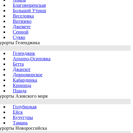
Благовещенская
Большой Утриш
Веселовка
Витязево
Джемете
Сенной
Сукко
урорты Геленджика
Геленджик
Архипо-Осиповка
Бетта
Джанхот
Дивноморское
Кабардинка
Криница
Пшада
урорты Азовского моря
Голубицкая
Ейск
Кучугуры
Тамань
урорты Новороссийска