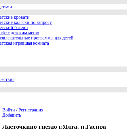
детьми
етские кровати
етские каляски по запросу
етский басеин
афе с детским меню
азвлекательные программы для детей
етская игравшая комната
шествия
Войти
/
Регистрация
Добавить
Ласточкино гнездо г.Ялта, п.Гаспра