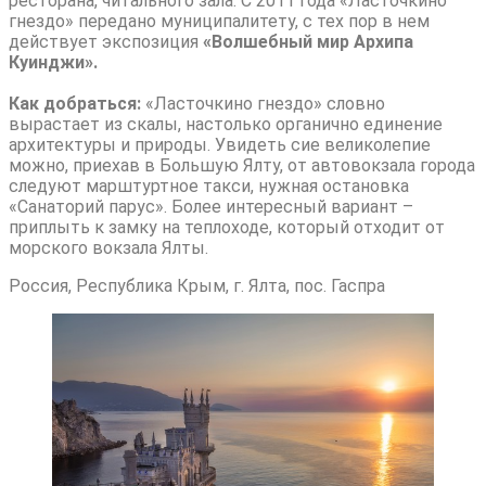
ресторана, читального зала. С 2011 года «Ласточкино
гнездо» передано муниципалитету, с тех пор в нем
действует экспозиция
«Волшебный мир Архипа
Куинджи».
Как добраться:
«Ласточкино гнездо» словно
вырастает из скалы, настолько органично единение
архитектуры и природы. Увидеть сие великолепие
можно, приехав в Большую Ялту, от автовокзала города
следуют марштуртное такси, нужная остановка
«Санаторий парус». Более интересный вариант –
приплыть к замку на теплоходе, который отходит от
морского вокзала Ялты.
Россия, Республика Крым, г. Ялта, пос. Гаспра