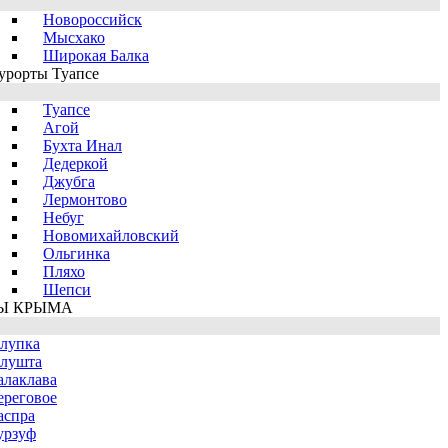
Новороссийск
Мысхако
Широкая Балка
урорты Туапсе
Туапсе
Агой
Бухта Инал
Дедеркой
Джубга
Лермонтово
Небуг
Новомихайловский
Ольгинка
Пляхо
Шепси
Ы КРЫМА
лупка
лушта
алаклава
ереговое
аспра
урзуф