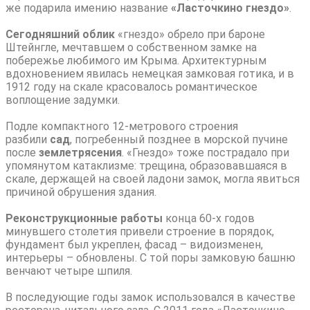
же подарила имению название
«Ласточкино гнездо»
.
Сегодняшний облик
«гнездо» обрело при бароне
Штейнгле, мечтавшем о собственном замке на
побережье любимого им Крыма. Архитектурным
вдохновением явилась немецкая замковая готика, и в
1912 году на скале красовалось романтическое
воплощение задумки.
Подле компактного 12-метрового строения
разбили
сад
, погребенный позднее в морской пучине
после
землетрясения
. «Гнездо» тоже пострадало при
упомянутом катаклизме: трещина, образовавшаяся в
скале, держащей на своей ладони замок, могла явиться
причиной обрушения здания.
Реконструкционные работы
конца 60-х годов
минувшего столетия привели строение в порядок,
фундамент был укреплен, фасад – видоизменен,
интерьеры – обновлены. С той поры замковую башню
венчают четыре шпиля.
В последующие годы замок использовался в качестве