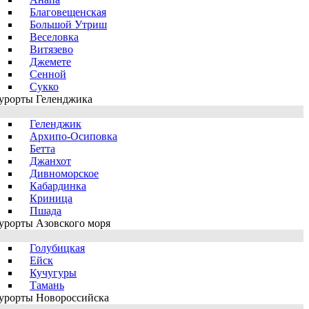
Благовещенская
Большой Утриш
Веселовка
Витязево
Джемете
Сенной
Сукко
урорты Геленджика
Геленджик
Архипо-Осиповка
Бетта
Джанхот
Дивноморское
Кабардинка
Криница
Пшада
урорты Азовского моря
Голубицкая
Ейск
Кучугуры
Тамань
урорты Новороссийска