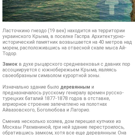
Ласточкино гнездо (19 век) находится на территории
украинского Крыма, в поселке Гаспра. Архитектурно-
исторический памятник возвышается на 40 метров над
морем, расположившись на отвесной скале мыса Ай-
Тодор.
Замок
в духе рыцарского средневековья с давних пор
ассоциируется с южнобережьем Крыма, являясь
своеобразным символом курортной зоны.
Изначально здание было
деревянным
и
предназначалось русскому генералу времен русско-
турецких баталий 1877-1878 годов в отставке,
априорное строение запечатлено на полотнах
Айвазовского, Боголюбова и Лагорио.
Сменив несколько хозяев, дом перешел купчихе из
Москвы Рахманиной, при ней здание перестроилось,
обратившись замком, хотя все еще деревянным. Она