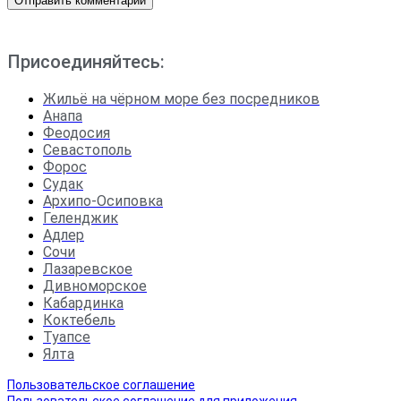
Присоединяйтесь:
Жильё на чёрном море без посредников
Анапа
Феодосия
Севастополь
Форос
Судак
Архипо-Осиповка
Геленджик
Адлер
Сочи
Лазаревское
Дивноморское
Кабардинка
Коктебель
Туапсе
Ялта
Пользовательское соглашение
Пользовательское соглашение для приложения