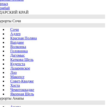
рхыз
омбай
ДАРСКИЙ КРАЙ
урорты Сочи
Сочи
Адлер
Красная Поляна
Вардане
Волконка
Головинка
Дагомыс
Каткова Щель
Кудепста
Лазаревское
Лоо
Макопсе
Совет-Квадже
Хоста
Чемитоквадже
Якорная Щель
урорты Анапы
Анапа