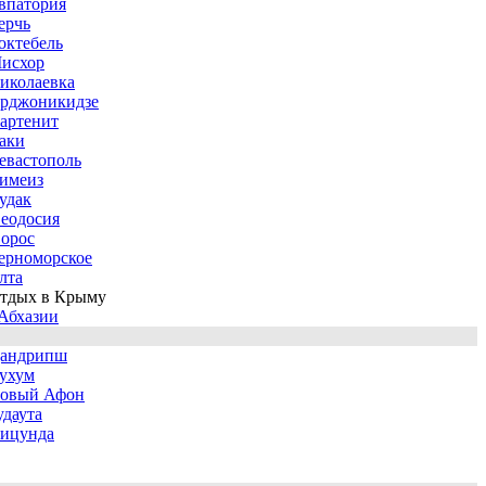
впатория
ерчь
октебель
исхор
иколаевка
рджоникидзе
артенит
аки
евастополь
имеиз
удак
еодосия
орос
ерноморское
лта
тдых в Крыму
Абхазии
андрипш
ухум
овый Афон
удаута
ицунда