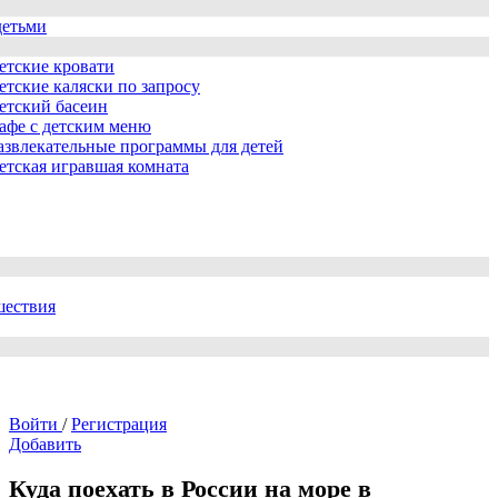
детьми
етские кровати
етские каляски по запросу
етский басеин
афе с детским меню
азвлекательные программы для детей
етская игравшая комната
шествия
Войти
/
Регистрация
Добавить
Куда поехать в России на море в