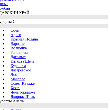
рхыз
омбай
ДАРСКИЙ КРАЙ
урорты Сочи
Сочи
Адлер
Красная Поляна
Вардане
Волконка
Головинка
Дагомыс
Каткова Щель
Кудепста
Лазаревское
Лоо
Макопсе
Совет-Квадже
Хоста
Чемитоквадже
Якорная Щель
урорты Анапы
Анапа