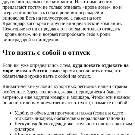
другие винодельческие компании. Некоторые из них
предлагают гостям не только отведать «кровь лозы», но и
всерьез попробовать себя в роли виноградарей и
виноделов.Есть на полуострове, а также на юге
Краснодарского края и другие винодельческие компании.
Некоторые из них предлагают гостям не только отведать
«кровь лозы», но и всерьез попробовать себя в роли
виноградарей и виноделов.
Что взять с собой в отпуск
Если вы уже определились с тем,
куда поехать отдыхать на
море летом в России
, самое время поговорить о том, что
обязательно нужно взять с собой на отдых.
Климатические условия курортных регионов нашей страны
особенные. Здесь солнечно, жарко, периодически бывает
ветрено, а еще водятся комары и мошкара. Чтобы эти нюансы
не испортили вам впечатления от отпуска, возьмите с собой:
Удобную обувь для прогулок и пляжа (если вы едете
отдыхать дикарем, обязательны коралловые тапочки)
Легкую удобную одежду, желательно с солнцезащитным
фильтром
Широкополые головные уборы (панамы, шляпы, кепки