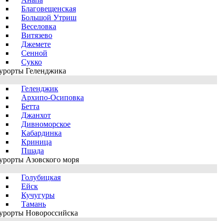
Благовещенская
Большой Утриш
Веселовка
Витязево
Джемете
Сенной
Сукко
урорты Геленджика
Геленджик
Архипо-Осиповка
Бетта
Джанхот
Дивноморское
Кабардинка
Криница
Пшада
урорты Азовского моря
Голубицкая
Ейск
Кучугуры
Тамань
урорты Новороссийска