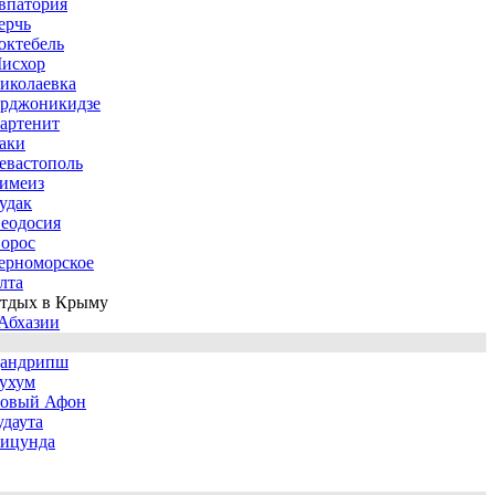
впатория
ерчь
октебель
исхор
иколаевка
рджоникидзе
артенит
аки
евастополь
имеиз
удак
еодосия
орос
ерноморское
лта
тдых в Крыму
Абхазии
андрипш
ухум
овый Афон
удаута
ицунда