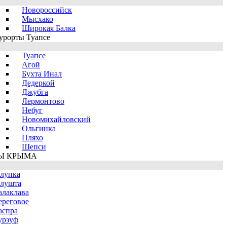
Новороссийск
Мысхако
Широкая Балка
урорты Туапсе
Туапсе
Агой
Бухта Инал
Дедеркой
Джубга
Лермонтово
Небуг
Новомихайловский
Ольгинка
Пляхо
Шепси
Ы КРЫМА
лупка
лушта
алаклава
ереговое
аспра
урзуф