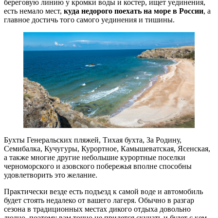
береговую линию у кромки воды и костер, ищет уединения,
есть немало мест,
куда недорого поехать на море в России
, а
главное достичь того самого уединения и тишины.
Бухты Генеральских пляжей, Тихая бухта, За Родину,
Семибалка, Кучугуры, Курортное, Камышеватская, Ясенская,
а также многие другие небольшие курортные поселки
черноморского и азовского побережья вполне способны
удовлетворить это желание.
Практически везде есть подъезд к самой воде и автомобиль
будет стоять недалеко от вашего лагеря. Обычно в разгар
сезона в традиционных местах дикого отдыха довольно
людно, поэтому вам точно не придется скучать и будет с кем