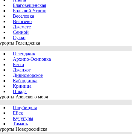
Благовещенская
Большой Утриш
Веселовка
Витязево
Джемете
Сенной
Сукко
урорты Геленджика
Геленджик
Архипо-Осиповка
Бетта
Джанхот
Дивноморское
Кабардинка
Криница
Пшада
урорты Азовского моря
Голубицкая
Ейск
Кучугуры
Тамань
урорты Новороссийска