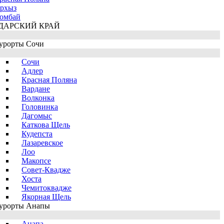
рхыз
омбай
ДАРСКИЙ КРАЙ
урорты Сочи
Сочи
Адлер
Красная Поляна
Вардане
Волконка
Головинка
Дагомыс
Каткова Щель
Кудепста
Лазаревское
Лоо
Макопсе
Совет-Квадже
Хоста
Чемитоквадже
Якорная Щель
урорты Анапы
Анапа