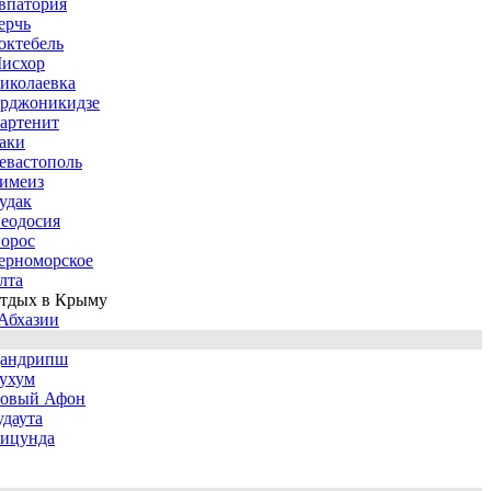
впатория
ерчь
октебель
исхор
иколаевка
рджоникидзе
артенит
аки
евастополь
имеиз
удак
еодосия
орос
ерноморское
лта
тдых в Крыму
Абхазии
андрипш
ухум
овый Афон
удаута
ицунда