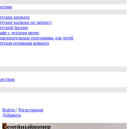
детьми
етские кровати
етские каляски по запросу
етский басеин
афе с детским меню
азвлекательные программы для детей
етская игравшая комната
шествия
Войти
/
Регистрация
Добавить
Семейныйномер