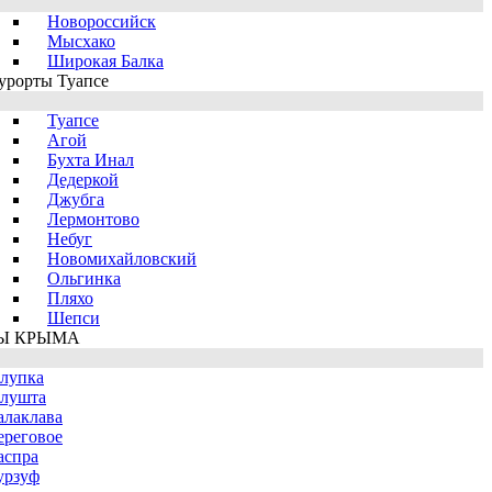
Новороссийск
Мысхако
Широкая Балка
урорты Туапсе
Туапсе
Агой
Бухта Инал
Дедеркой
Джубга
Лермонтово
Небуг
Новомихайловский
Ольгинка
Пляхо
Шепси
Ы КРЫМА
лупка
лушта
алаклава
ереговое
аспра
урзуф