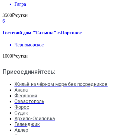
Гагра
3500₽/сутки
6
Гостевой дом "Татьяна" с.Портовое
Черноморское
1000₽/сутки
Присоединяйтесь:
Жильё на чёрном море без посредников
Анапа
Феодосия
Севастополь
Форос
Судак
Архипо-Осиповка
Геленджик
Адлер