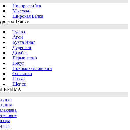
Новороссийск
Мысхако
Широкая Балка
урорты Туапсе
Туапсе
Агой
Бухта Инал
Дедеркой
Джубга
Лермонтово
Небуг
Новомихайловский
Ольгинка
Пляхо
Шепси
Ы КРЫМА
лупка
лушта
алаклава
ереговое
аспра
урзуф