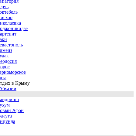
впатория
ерчь
октебель
исхор
иколаевка
рджоникидзе
артенит
аки
евастополь
имеиз
удак
еодосия
орос
ерноморское
лта
тдых в Крыму
Абхазии
андрипш
ухум
овый Афон
удаута
ицунда