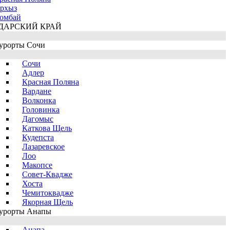
рхыз
омбай
ДАРСКИЙ КРАЙ
урорты Сочи
Сочи
Адлер
Красная Поляна
Вардане
Волконка
Головинка
Дагомыс
Каткова Щель
Кудепста
Лазаревское
Лоо
Макопсе
Совет-Квадже
Хоста
Чемитоквадже
Якорная Щель
урорты Анапы
Анапа