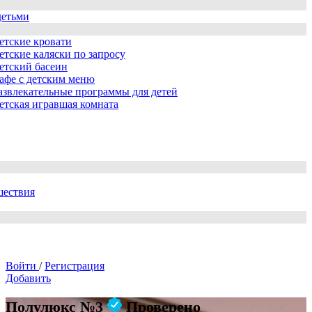
детьми
етские кровати
етские каляски по запросу
етский басеин
афе с детским меню
азвлекательные программы для детей
етская игравшая комната
шествия
Войти
/
Регистрация
Добавить
Полулюкс №3
Проверено