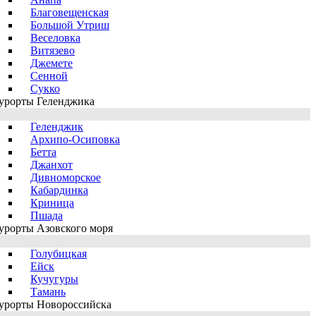
Благовещенская
Большой Утриш
Веселовка
Витязево
Джемете
Сенной
Сукко
урорты Геленджика
Геленджик
Архипо-Осиповка
Бетта
Джанхот
Дивноморское
Кабардинка
Криница
Пшада
урорты Азовского моря
Голубицкая
Ейск
Кучугуры
Тамань
урорты Новороссийска