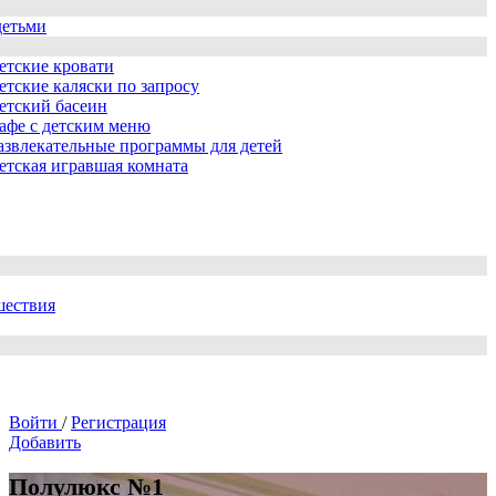
детьми
етские кровати
етские каляски по запросу
етский басеин
афе с детским меню
азвлекательные программы для детей
етская игравшая комната
шествия
Войти
/
Регистрация
Добавить
Полулюкс №1