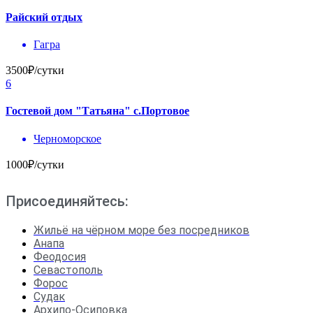
Райский отдых
Гагра
3500₽/сутки
6
Гостевой дом "Татьяна" с.Портовое
Черноморское
1000₽/сутки
Присоединяйтесь:
Жильё на чёрном море без посредников
Анапа
Феодосия
Севастополь
Форос
Судак
Архипо-Осиповка