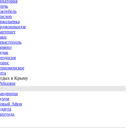
впатория
ерчь
октебель
исхор
иколаевка
рджоникидзе
артенит
аки
евастополь
имеиз
удак
еодосия
орос
ерноморское
лта
тдых в Крыму
Абхазии
андрипш
ухум
овый Афон
удаута
ицунда