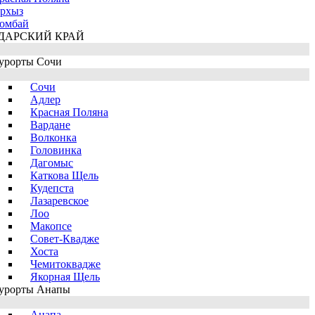
рхыз
омбай
ДАРСКИЙ КРАЙ
урорты Сочи
Сочи
Адлер
Красная Поляна
Вардане
Волконка
Головинка
Дагомыс
Каткова Щель
Кудепста
Лазаревское
Лоо
Макопсе
Совет-Квадже
Хоста
Чемитоквадже
Якорная Щель
урорты Анапы
Анапа