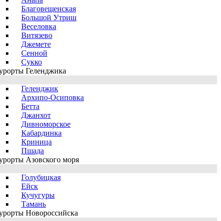
Благовещенская
Большой Утриш
Веселовка
Витязево
Джемете
Сенной
Сукко
урорты Геленджика
Геленджик
Архипо-Осиповка
Бетта
Джанхот
Дивноморское
Кабардинка
Криница
Пшада
урорты Азовского моря
Голубицкая
Ейск
Кучугуры
Тамань
урорты Новороссийска