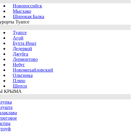
Новороссийск
Мысхако
Широкая Балка
урорты Туапсе
Туапсе
Агой
Бухта Инал
Дедеркой
Джубга
Лермонтово
Небуг
Новомихайловский
Ольгинка
Пляхо
Шепси
Ы КРЫМА
лупка
лушта
алаклава
ереговое
аспра
урзуф