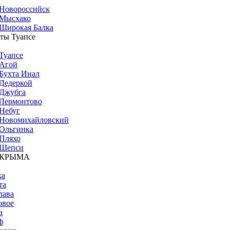
Новороссийск
Мысхако
Широкая Балка
ты Туапсе
Туапсе
Агой
Бухта Инал
Дедеркой
Джубга
Лермонтово
Небуг
Новомихайловский
Ольгинка
Пляхо
Шепси
 КРЫМА
ка
та
лава
овое
а
ф