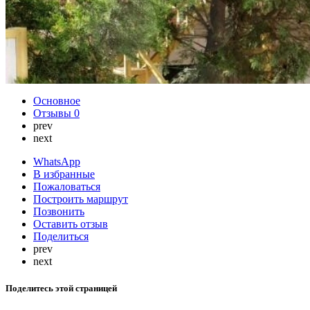
Основное
Отзывы
0
prev
next
WhatsApp
В избранные
Пожаловаться
Построить маршрут
Позвонить
Оставить отзыв
Поделиться
prev
next
Поделитесь этой страницей