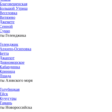
Благовещенская
Большой Утриш
Веселовка
Витязево
Джемете
Сенной
Сукко
ты Геленджика
Геленджик
Архипо-Осиповка
Бетта
Джанхот
Дивноморское
Кабардинка
Криница
Пшада
ты Азовского моря
Голубицкая
Ейск
Кучугуры
Тамань
ты Новороссийска