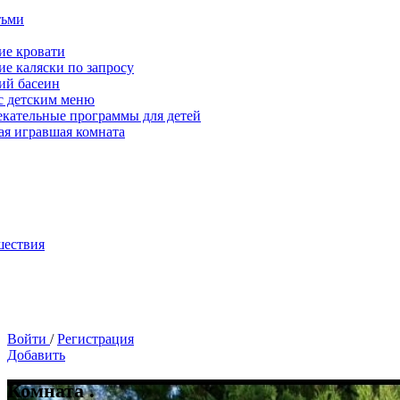
тьми
ие кровати
ие каляски по запросу
ий басеин
с детским меню
екательные программы для детей
ая игравшая комната
шествия
Войти
/
Регистрация
Добавить
Комната .