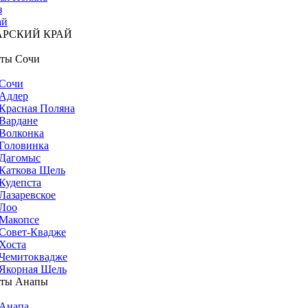
з
ай
АРСКИЙ КРАЙ
ты Сочи
Сочи
Адлер
Красная Поляна
Вардане
Волконка
Головинка
Дагомыс
Каткова Щель
Кудепста
Лазаревское
Лоо
Макопсе
Совет-Квадже
Хоста
Чемитоквадже
Якорная Щель
рты Анапы
Анапа