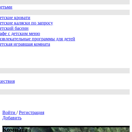
детьми
етские кровати
етские каляски по запросу
етский басеин
афе с детским меню
азвлекательные программы для детей
етская игравшая комната
шествия
Войти
/
Регистрация
Добавить
Комната .