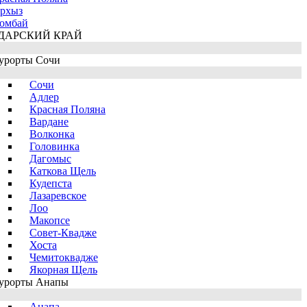
рхыз
омбай
ДАРСКИЙ КРАЙ
урорты Сочи
Сочи
Адлер
Красная Поляна
Вардане
Волконка
Головинка
Дагомыс
Каткова Щель
Кудепста
Лазаревское
Лоо
Макопсе
Совет-Квадже
Хоста
Чемитоквадже
Якорная Щель
урорты Анапы
Анапа