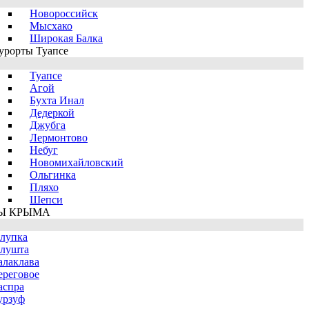
Новороссийск
Мысхако
Широкая Балка
урорты Туапсе
Туапсе
Агой
Бухта Инал
Дедеркой
Джубга
Лермонтово
Небуг
Новомихайловский
Ольгинка
Пляхо
Шепси
Ы КРЫМА
лупка
лушта
алаклава
ереговое
аспра
урзуф