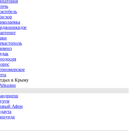
впатория
ерчь
октебель
исхор
иколаевка
рджоникидзе
артенит
аки
евастополь
имеиз
удак
еодосия
орос
ерноморское
лта
тдых в Крыму
Абхазии
андрипш
ухум
овый Афон
удаута
ицунда