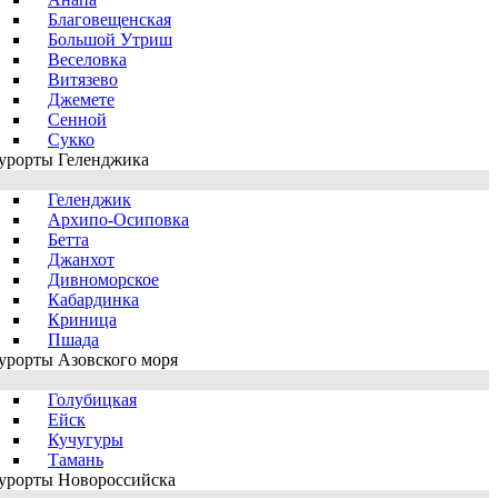
Благовещенская
Большой Утриш
Веселовка
Витязево
Джемете
Сенной
Сукко
урорты Геленджика
Геленджик
Архипо-Осиповка
Бетта
Джанхот
Дивноморское
Кабардинка
Криница
Пшада
урорты Азовского моря
Голубицкая
Ейск
Кучугуры
Тамань
урорты Новороссийска