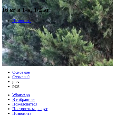
16 м² в 1-к, 1/2 эт
Позвонить
Основное
Отзывы
0
prev
next
WhatsApp
В избранные
Пожаловаться
Построить маршрут
Позвонить