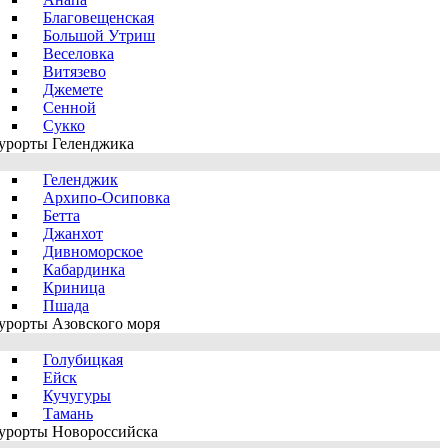
Благовещенская
Большой Утриш
Веселовка
Витязево
Джемете
Сенной
Сукко
урорты Геленджика
Геленджик
Архипо-Осиповка
Бетта
Джанхот
Дивноморское
Кабардинка
Криница
Пшада
урорты Азовского моря
Голубицкая
Ейск
Кучугуры
Тамань
урорты Новороссийска