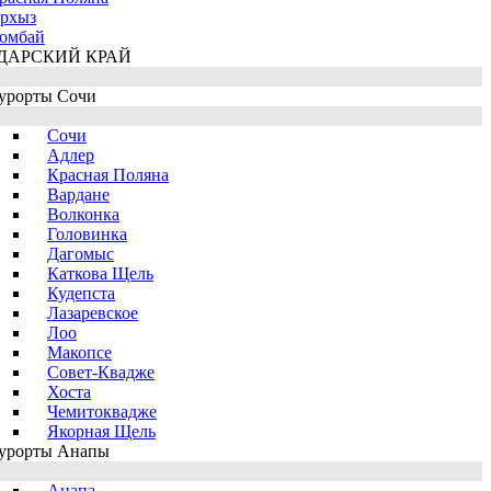
рхыз
омбай
ДАРСКИЙ КРАЙ
урорты Сочи
Сочи
Адлер
Красная Поляна
Вардане
Волконка
Головинка
Дагомыс
Каткова Щель
Кудепста
Лазаревское
Лоо
Макопсе
Совет-Квадже
Хоста
Чемитоквадже
Якорная Щель
урорты Анапы
Анапа