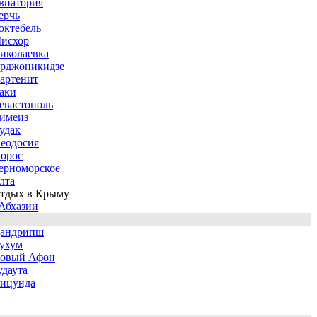
впатория
ерчь
октебель
исхор
иколаевка
рджоникидзе
артенит
аки
евастополь
имеиз
удак
еодосия
орос
ерноморское
лта
тдых в Крыму
Абхазии
андрипш
ухум
овый Афон
удаута
ицунда