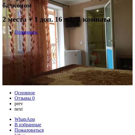
балконом
2 места + 1 доп. 16 м2, 1 комната
Позвонить
Основное
Отзывы
0
prev
next
WhatsApp
В избранные
Пожаловаться