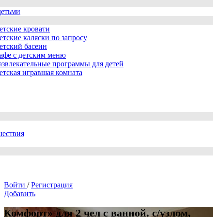
детьми
етские кровати
етские каляски по запросу
етский басеин
афе с детским меню
азвлекательные программы для детей
етская игравшая комната
шествия
Войти
/
Регистрация
Добавить
Комфорт» для 2 чел с ванной, с/узлом,