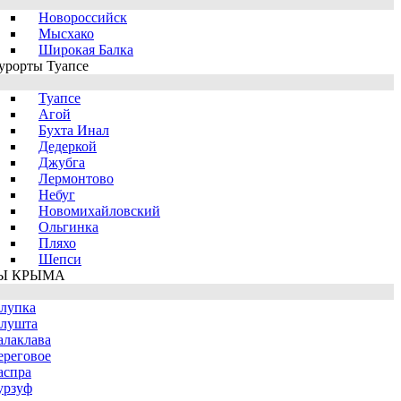
Новороссийск
Мысхако
Широкая Балка
урорты Туапсе
Туапсе
Агой
Бухта Инал
Дедеркой
Джубга
Лермонтово
Небуг
Новомихайловский
Ольгинка
Пляхо
Шепси
Ы КРЫМА
лупка
лушта
алаклава
ереговое
аспра
урзуф