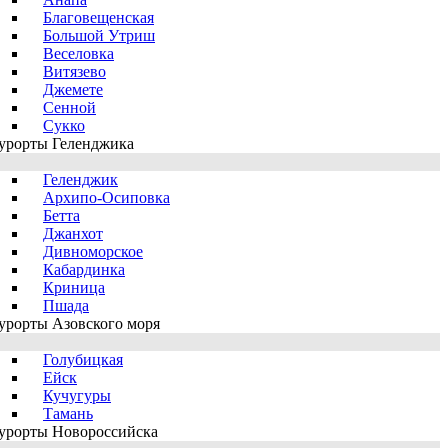
Благовещенская
Большой Утриш
Веселовка
Витязево
Джемете
Сенной
Сукко
урорты Геленджика
Геленджик
Архипо-Осиповка
Бетта
Джанхот
Дивноморское
Кабардинка
Криница
Пшада
урорты Азовского моря
Голубицкая
Ейск
Кучугуры
Тамань
урорты Новороссийска