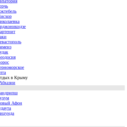
впатория
ерчь
октебель
исхор
иколаевка
рджоникидзе
артенит
аки
евастополь
имеиз
удак
еодосия
орос
ерноморское
лта
тдых в Крыму
Абхазии
андрипш
ухум
овый Афон
удаута
ицунда