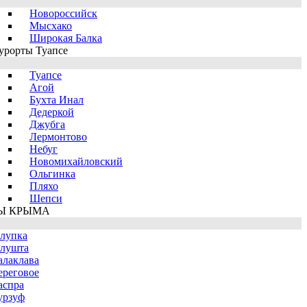
Новороссийск
Мысхако
Широкая Балка
урорты Туапсе
Туапсе
Агой
Бухта Инал
Дедеркой
Джубга
Лермонтово
Небуг
Новомихайловский
Ольгинка
Пляхо
Шепси
Ы КРЫМА
лупка
лушта
алаклава
ереговое
аспра
урзуф