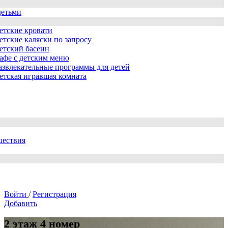
детьми
етские кровати
етские каляски по запросу
етский басеин
афе с детским меню
азвлекательные программы для детей
етская игравшая комната
шествия
Войти
/
Регистрация
Добавить
2 этаж 4 номер