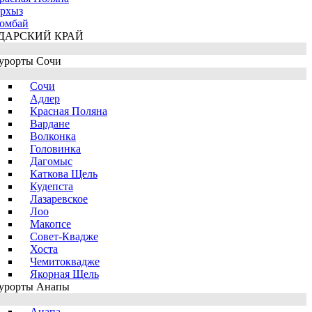
рхыз
омбай
ДАРСКИЙ КРАЙ
урорты Сочи
Сочи
Адлер
Красная Поляна
Вардане
Волконка
Головинка
Дагомыс
Каткова Щель
Кудепста
Лазаревское
Лоо
Макопсе
Совет-Квадже
Хоста
Чемитоквадже
Якорная Щель
урорты Анапы
Анапа