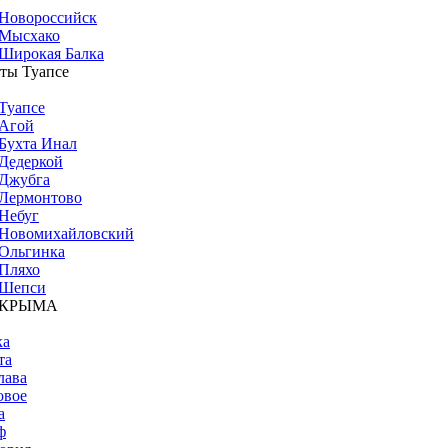
Новороссийск
Мысхако
Широкая Балка
ты Туапсе
Туапсе
Агой
Бухта Инал
Дедеркой
Джубга
Лермонтово
Небуг
Новомихайловский
Ольгинка
Пляхо
Шепси
 КРЫМА
ка
та
лава
овое
а
ф