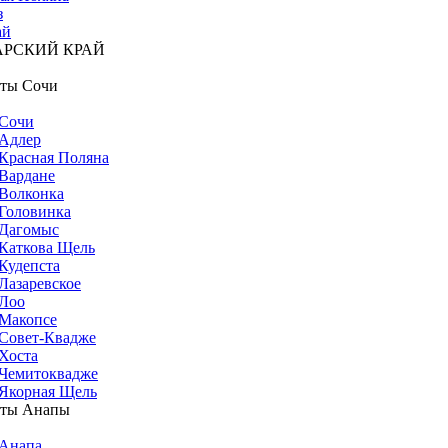
з
ай
АРСКИЙ КРАЙ
ты Сочи
Сочи
Адлер
Красная Поляна
Вардане
Волконка
Головинка
Дагомыс
Каткова Щель
Кудепста
Лазаревское
Лоо
Макопсе
Совет-Квадже
Хоста
Чемитоквадже
Якорная Щель
рты Анапы
Анапа