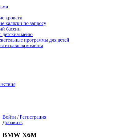
тьми
ие кровати
ие каляски по запросу
ий басеин
с детским меню
екательные программы для детей
ая игравшая комната
шествия
Войти
/
Регистрация
Добавить
BMW X6M