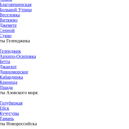
Благовещенская
Большой Утриш
Веселовка
Витязево
Джемете
Сенной
Сукко
ты Геленджика
Геленджик
Архипо-Осиповка
Бетта
Джанхот
Дивноморское
Кабардинка
Криница
Пшада
ты Азовского моря
Голубицкая
Ейск
Кучугуры
Тамань
ты Новороссийска