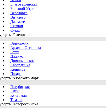
Благовещенская
Большой Утриш
Веселовка
Витязево
Джемете
Сенной
Сукко
урорты Геленджика
Геленджик
Архипо-Осиповка
Бетта
Джанхот
Дивноморское
Кабардинка
Криница
Пшада
урорты Азовского моря
Голубицкая
Ейск
Кучугуры
Тамань
урорты Новороссийска