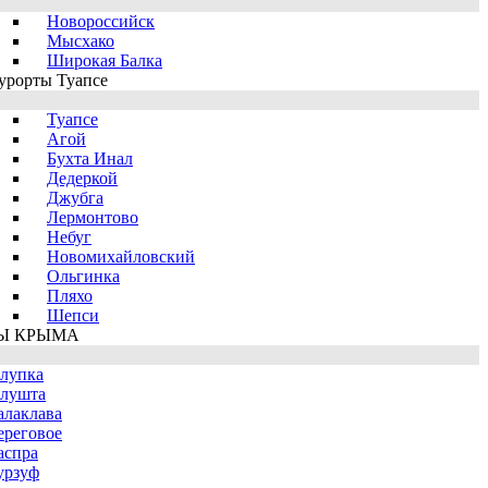
Новороссийск
Мысхако
Широкая Балка
урорты Туапсе
Туапсе
Агой
Бухта Инал
Дедеркой
Джубга
Лермонтово
Небуг
Новомихайловский
Ольгинка
Пляхо
Шепси
Ы КРЫМА
лупка
лушта
алаклава
ереговое
аспра
урзуф