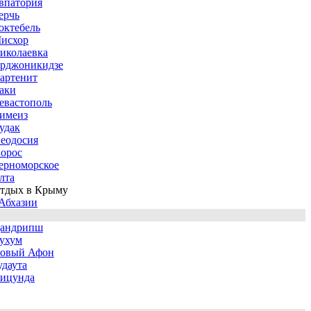
впатория
ерчь
октебель
исхор
иколаевка
рджоникидзе
артенит
аки
евастополь
имеиз
удак
еодосия
орос
ерноморское
лта
тдых в Крыму
Абхазии
андрипш
ухум
овый Афон
удаута
ицунда