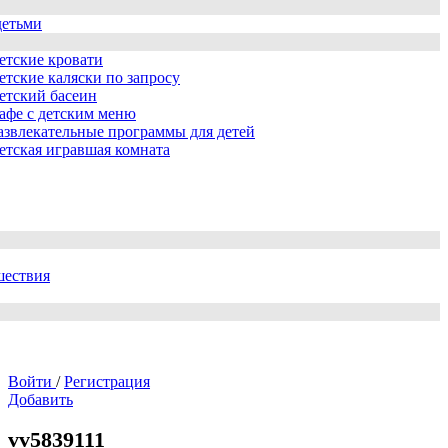
детьми
етские кровати
етские каляски по запросу
етский басеин
афе с детским меню
азвлекательные программы для детей
етская игравшая комната
шествия
Войти
/
Регистрация
Добавить
vv5839111