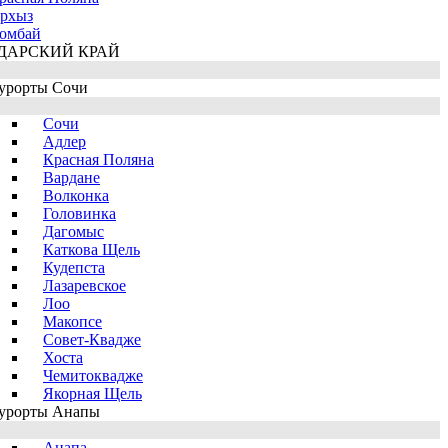
рхыз
омбай
ДАРСКИЙ КРАЙ
урорты Сочи
Сочи
Адлер
Красная Поляна
Вардане
Волконка
Головинка
Дагомыс
Каткова Щель
Кудепста
Лазаревское
Лоо
Макопсе
Совет-Квадже
Хоста
Чемитоквадже
Якорная Щель
урорты Анапы
Анапа