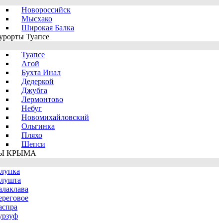
Новороссийск
Мысхако
Широкая Балка
урорты Туапсе
Туапсе
Агой
Бухта Инал
Дедеркой
Джубга
Лермонтово
Небуг
Новомихайловский
Ольгинка
Пляхо
Шепси
Ы КРЫМА
лупка
лушта
алаклава
ереговое
аспра
урзуф