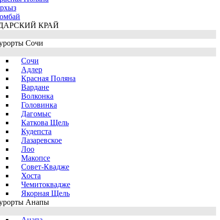
рхыз
омбай
ДАРСКИЙ КРАЙ
урорты Сочи
Сочи
Адлер
Красная Поляна
Вардане
Волконка
Головинка
Дагомыс
Каткова Щель
Кудепста
Лазаревское
Лоо
Макопсе
Совет-Квадже
Хоста
Чемитоквадже
Якорная Щель
урорты Анапы
Анапа