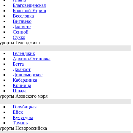
Благовещенская
Большой Утриш
Веселовка
Витязево
Джемете
Сенной
Сукко
урорты Геленджика
Геленджик
Архипо-Осиповка
Бетта
Джанхот
Дивноморское
Кабардинка
Криница
Пшада
урорты Азовского моря
Голубицкая
Ейск
Кучугуры
Тамань
урорты Новороссийска