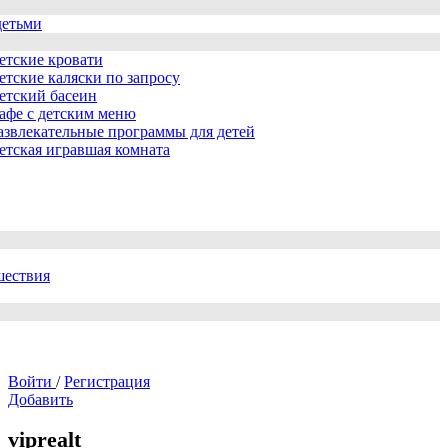
детьми
етские кровати
етские каляски по запросу
етский басеин
афе с детским меню
азвлекательные программы для детей
етская игравшая комната
шествия
Войти
/
Регистрация
Добавить
viprealt