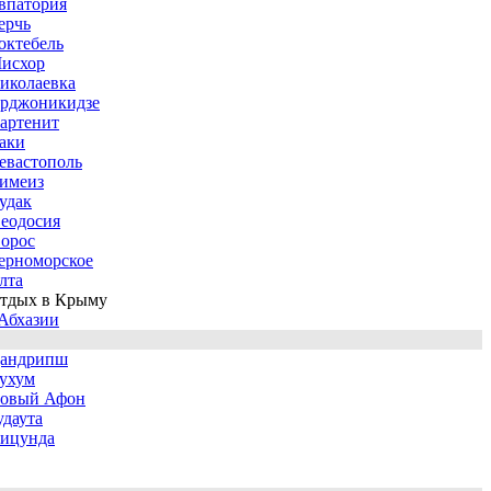
впатория
ерчь
октебель
исхор
иколаевка
рджоникидзе
артенит
аки
евастополь
имеиз
удак
еодосия
орос
ерноморское
лта
тдых в Крыму
Абхазии
андрипш
ухум
овый Афон
удаута
ицунда