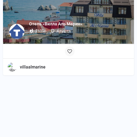
Отель «Вилла Аль Марин»
26956
Алушта
villaalmarine