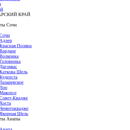
з
ай
АРСКИЙ КРАЙ
ты Сочи
Сочи
Адлер
Красная Поляна
Вардане
Волконка
Головинка
Дагомыс
Каткова Щель
Кудепста
Лазаревское
Лоо
Макопсе
Совет-Квадже
Хоста
Чемитоквадже
Якорная Щель
рты Анапы
Анапа