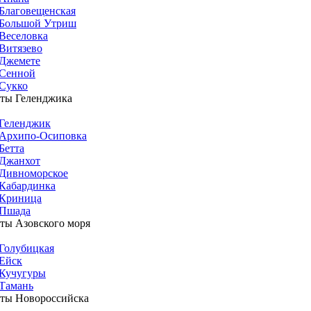
Благовещенская
Большой Утриш
Веселовка
Витязево
Джемете
Сенной
Сукко
ты Геленджика
Геленджик
Архипо-Осиповка
Бетта
Джанхот
Дивноморское
Кабардинка
Криница
Пшада
ты Азовского моря
Голубицкая
Ейск
Кучугуры
Тамань
ты Новороссийска