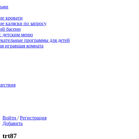
тьми
ие кровати
ие каляски по запросу
ий басеин
с детским меню
екательные программы для детей
ая игравшая комната
шествия
Войти
/
Регистрация
Добавить
trt87