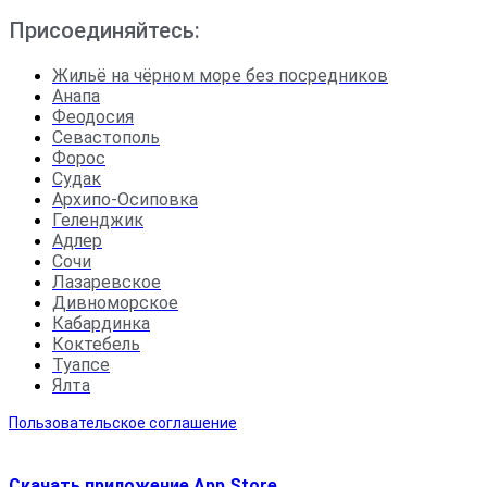
Присоединяйтесь:
Жильё на чёрном море без посредников
Анапа
Феодосия
Севастополь
Форос
Судак
Архипо-Осиповка
Геленджик
Адлер
Сочи
Лазаревское
Дивноморское
Кабардинка
Коктебель
Туапсе
Ялта
Пользовательское соглашение
Скачать приложение App Store