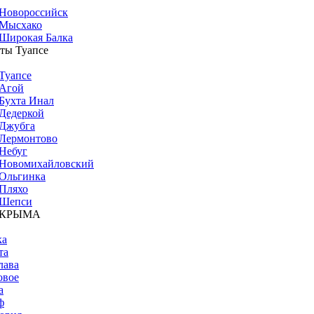
Новороссийск
Мысхако
Широкая Балка
ты Туапсе
Туапсе
Агой
Бухта Инал
Дедеркой
Джубга
Лермонтово
Небуг
Новомихайловский
Ольгинка
Пляхо
Шепси
 КРЫМА
ка
та
лава
овое
а
ф