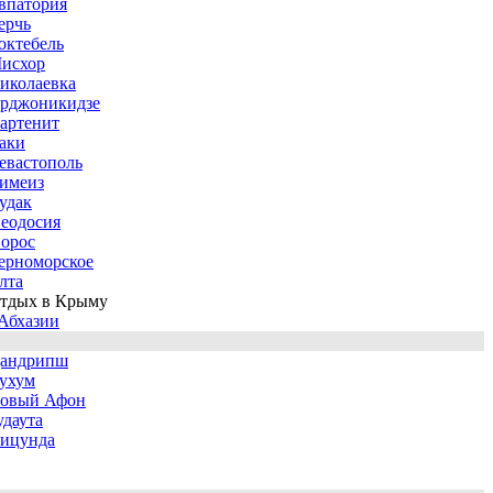
впатория
ерчь
октебель
исхор
иколаевка
рджоникидзе
артенит
аки
евастополь
имеиз
удак
еодосия
орос
ерноморское
лта
тдых в Крыму
Абхазии
андрипш
ухум
овый Афон
удаута
ицунда