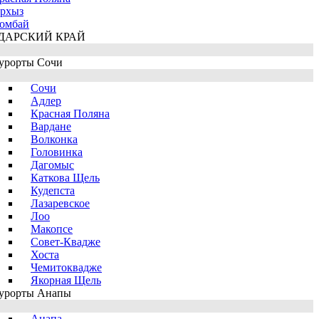
рхыз
омбай
ДАРСКИЙ КРАЙ
урорты Сочи
Сочи
Адлер
Красная Поляна
Вардане
Волконка
Головинка
Дагомыс
Каткова Щель
Кудепста
Лазаревское
Лоо
Макопсе
Совет-Квадже
Хоста
Чемитоквадже
Якорная Щель
урорты Анапы
Анапа