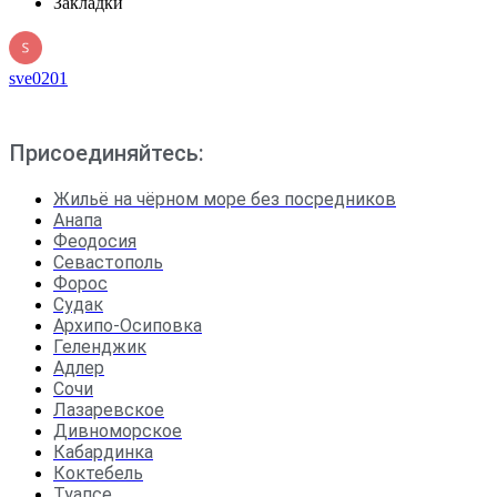
Закладки
sve0201
Присоединяйтесь:
Жильё на чёрном море без посредников
Анапа
Феодосия
Севастополь
Форос
Судак
Архипо-Осиповка
Геленджик
Адлер
Сочи
Лазаревское
Дивноморское
Кабардинка
Коктебель
Туапсе