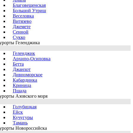
Благовещенская
Большой Утриш
Веселовка
Витязево
Джемете
Сенной
Сукко
урорты Геленджика
Геленджик
Архипо-Осиповка
Бетта
Джанхот
Дивноморское
Кабардинка
Криница
Пшада
урорты Азовского моря
Голубицкая
Ейск
Кучугуры
Тамань
урорты Новороссийска