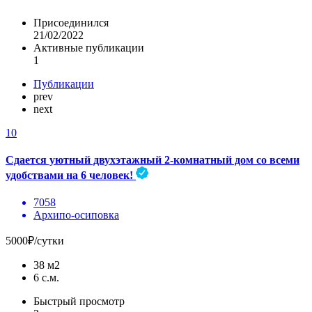
Присоединился
21/02/2022
Активные публикации
1
Публикации
prev
next
10
Сдается уютный двухэтажный 2-комнатный дом со всеми
удобствами на 6 человек!
7058
Архипо-осиповка
5000₽/сутки
38 м2
6 с.м.
Быстрый просмотр