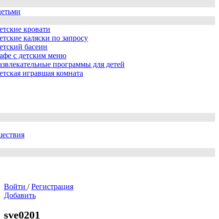
детьми
етские кровати
етские каляски по запросу
етский басеин
афе с детским меню
азвлекательные программы для детей
етская игравшая комната
шествия
Войти
/
Регистрация
Добавить
sve0201