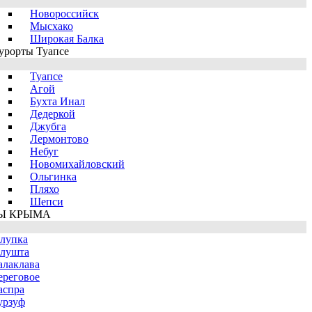
Новороссийск
Мысхако
Широкая Балка
урорты Туапсе
Туапсе
Агой
Бухта Инал
Дедеркой
Джубга
Лермонтово
Небуг
Новомихайловский
Ольгинка
Пляхо
Шепси
Ы КРЫМА
лупка
лушта
алаклава
ереговое
аспра
урзуф