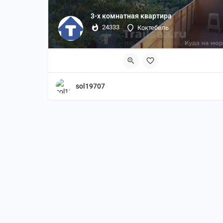
3-х комнатная квартира
24333
Коктебель
sol19707