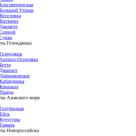
Благовещенская
Большой Утриш
Веселовка
Витязево
Джемете
Сенной
Сукко
ты Геленджика
Геленджик
Архипо-Осиповка
Бетта
Джанхот
Дивноморское
Кабардинка
Криница
Пшада
ты Азовского моря
Голубицкая
Ейск
Кучугуры
Тамань
ты Новороссийска