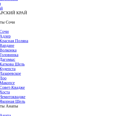
з
ай
АРСКИЙ КРАЙ
ты Сочи
Сочи
Адлер
Красная Поляна
Вардане
Волконка
Головинка
Дагомыс
Каткова Щель
Кудепста
Лазаревское
Лоо
Макопсе
Совет-Квадже
Хоста
Чемитоквадже
Якорная Щель
рты Анапы
Анапа