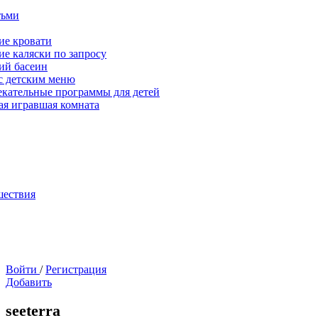
тьми
ие кровати
ие каляски по запросу
ий басеин
с детским меню
екательные программы для детей
ая игравшая комната
шествия
Войти
/
Регистрация
Добавить
seeterra