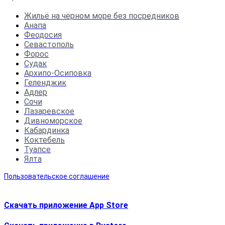
Жильё на чёрном море без посредников
Анапа
Феодосия
Севастополь
Форос
Судак
Архипо-Осиповка
Геленджик
Адлер
Сочи
Лазаревское
Дивноморское
Кабардинка
Коктебель
Туапсе
Ялта
Пользовательское соглашение
Скачать приложение App Store