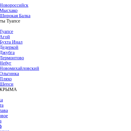
Новороссийск
Мысхако
Широкая Балка
ты Туапсе
Туапсе
Агой
Бухта Инал
Дедеркой
Джубга
Лермонтово
Небуг
Новомихайловский
Ольгинка
Пляхо
Шепси
 КРЫМА
ка
та
лава
овое
а
ф