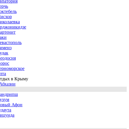
впатория
ерчь
октебель
исхор
иколаевка
рджоникидзе
артенит
аки
евастополь
имеиз
удак
еодосия
орос
ерноморское
лта
тдых в Крыму
Абхазии
андрипш
ухум
овый Афон
удаута
ицунда