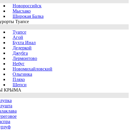
Новороссийск
Мысхако
Широкая Балка
урорты Туапсе
Туапсе
Агой
Бухта Инал
Дедеркой
Джубга
Лермонтово
Небуг
Новомихайловский
Ольгинка
Пляхо
Шепси
Ы КРЫМА
лупка
лушта
алаклава
ереговое
аспра
урзуф