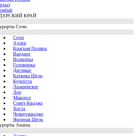
рхыз
омбай
ДАРСКИЙ КРАЙ
урорты Сочи
Сочи
Адлер
Красная Поляна
Вардане
Волконка
Головинка
Дагомыс
Каткова Щель
Кудепста
Лазаревское
Лоо
Макопсе
Совет-Квадже
Хоста
Чемитоквадже
Якорная Щель
урорты Анапы
Анапа