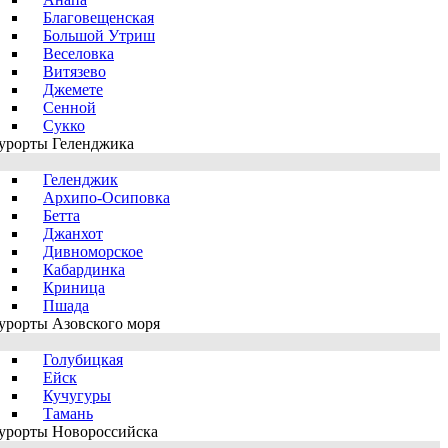
Благовещенская
Большой Утриш
Веселовка
Витязево
Джемете
Сенной
Сукко
урорты Геленджика
Геленджик
Архипо-Осиповка
Бетта
Джанхот
Дивноморское
Кабардинка
Криница
Пшада
урорты Азовского моря
Голубицкая
Ейск
Кучугуры
Тамань
урорты Новороссийска