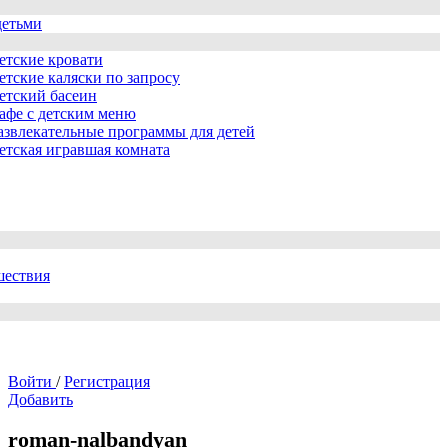
детьми
етские кровати
етские каляски по запросу
етский басеин
афе с детским меню
азвлекательные программы для детей
етская игравшая комната
шествия
Войти
/
Регистрация
Добавить
roman-nalbandyan