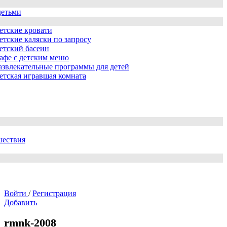
детьми
етские кровати
етские каляски по запросу
етский басеин
афе с детским меню
азвлекательные программы для детей
етская игравшая комната
шествия
Войти
/
Регистрация
Добавить
rmnk-2008