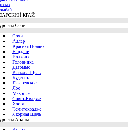
рхыз
омбай
ДАРСКИЙ КРАЙ
урорты Сочи
Сочи
Адлер
Красная Поляна
Вардане
Волконка
Головинка
Дагомыс
Каткова Щель
Кудепста
Лазаревское
Лоо
Макопсе
Совет-Квадже
Хоста
Чемитоквадже
Якорная Щель
урорты Анапы
Анапа