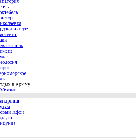
впатория
ерчь
октебель
исхор
иколаевка
рджоникидзе
артенит
аки
евастополь
имеиз
удак
еодосия
орос
ерноморское
лта
тдых в Крыму
Абхазии
андрипш
ухум
овый Афон
удаута
ицунда