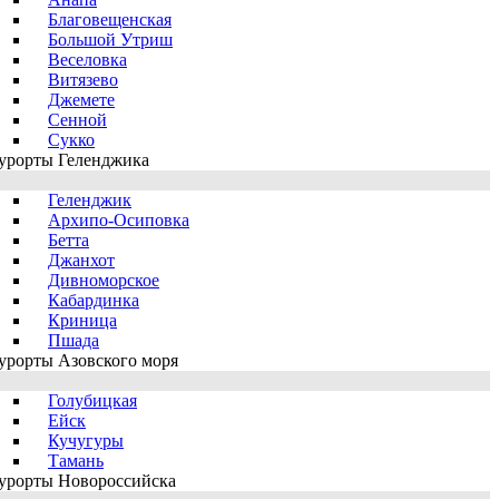
Благовещенская
Большой Утриш
Веселовка
Витязево
Джемете
Сенной
Сукко
урорты Геленджика
Геленджик
Архипо-Осиповка
Бетта
Джанхот
Дивноморское
Кабардинка
Криница
Пшада
урорты Азовского моря
Голубицкая
Ейск
Кучугуры
Тамань
урорты Новороссийска