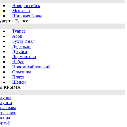
Новороссийск
Мысхако
Широкая Балка
урорты Туапсе
Туапсе
Агой
Бухта Инал
Дедеркой
Джубга
Лермонтово
Небуг
Новомихайловский
Ольгинка
Пляхо
Шепси
Ы КРЫМА
лупка
лушта
алаклава
ереговое
аспра
урзуф