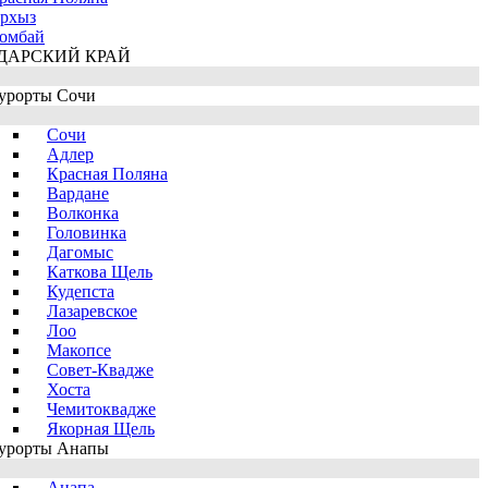
рхыз
омбай
ДАРСКИЙ КРАЙ
урорты Сочи
Сочи
Адлер
Красная Поляна
Вардане
Волконка
Головинка
Дагомыс
Каткова Щель
Кудепста
Лазаревское
Лоо
Макопсе
Совет-Квадже
Хоста
Чемитоквадже
Якорная Щель
урорты Анапы
Анапа