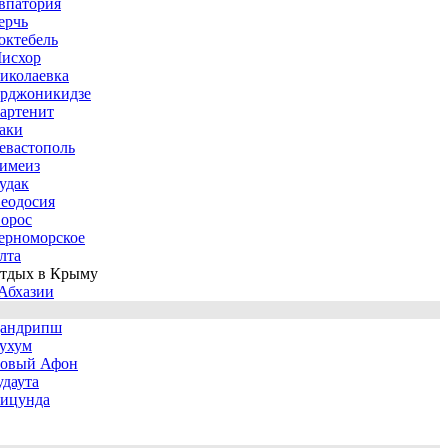
впатория
ерчь
октебель
исхор
иколаевка
рджоникидзе
артенит
аки
евастополь
имеиз
удак
еодосия
орос
ерноморское
лта
тдых в Крыму
Абхазии
андрипш
ухум
овый Афон
удаута
ицунда