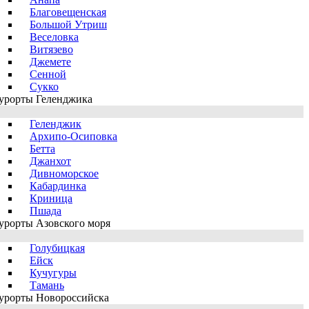
Благовещенская
Большой Утриш
Веселовка
Витязево
Джемете
Сенной
Сукко
урорты Геленджика
Геленджик
Архипо-Осиповка
Бетта
Джанхот
Дивноморское
Кабардинка
Криница
Пшада
урорты Азовского моря
Голубицкая
Ейск
Кучугуры
Тамань
урорты Новороссийска