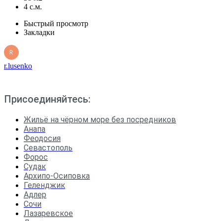
4 с.м.
Быстрый просмотр
Закладки
r.lusenko
Присоединяйтесь:
Жильё на чёрном море без посредников
Анапа
Феодосия
Севастополь
Форос
Судак
Архипо-Осиповка
Геленджик
Адлер
Сочи
Лазаревское