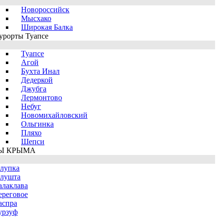
Новороссийск
Мысхако
Широкая Балка
урорты Туапсе
Туапсе
Агой
Бухта Инал
Дедеркой
Джубга
Лермонтово
Небуг
Новомихайловский
Ольгинка
Пляхо
Шепси
Ы КРЫМА
лупка
лушта
алаклава
ереговое
аспра
урзуф