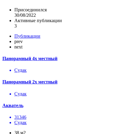
Присоединился
30/08/2022
Активные публикации
3
Публикации
prev
next
Панорамный 4х местный
Судак
Панорамный 2х местный
Судак
Акватель
31346
Судак
38 м2