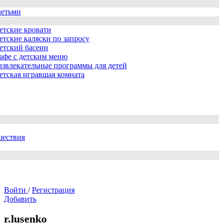
детьми
етские кровати
етские каляски по запросу
етский басеин
афе с детским меню
азвлекательные программы для детей
етская игравшая комната
шествия
Войти
/
Регистрация
Добавить
r.lusenko