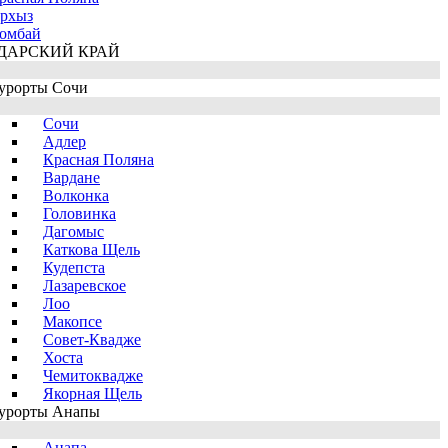
рхыз
омбай
ДАРСКИЙ КРАЙ
урорты Сочи
Сочи
Адлер
Красная Поляна
Вардане
Волконка
Головинка
Дагомыс
Каткова Щель
Кудепста
Лазаревское
Лоо
Макопсе
Совет-Квадже
Хоста
Чемитоквадже
Якорная Щель
урорты Анапы
Анапа