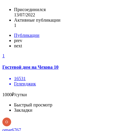
Присоединился
13/07/2022
Активные публикации
1
Публикации
prev
next
1
Гостевой дом на Чехова 10
16531
Геленджик
1000₽/сутки
Быстрый просмотр
Закладки
omar6767