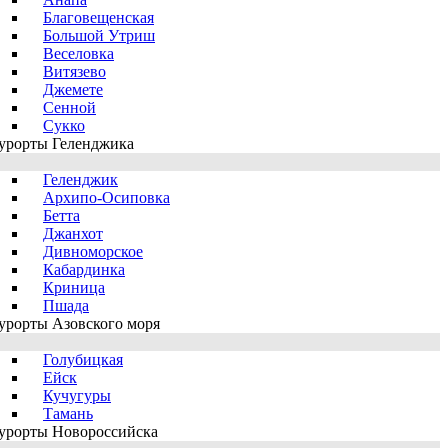
Благовещенская
Большой Утриш
Веселовка
Витязево
Джемете
Сенной
Сукко
урорты Геленджика
Геленджик
Архипо-Осиповка
Бетта
Джанхот
Дивноморское
Кабардинка
Криница
Пшада
урорты Азовского моря
Голубицкая
Ейск
Кучугуры
Тамань
урорты Новороссийска