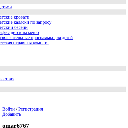
детьми
етские кровати
етские каляски по запросу
етский басеин
афе с детским меню
азвлекательные программы для детей
етская игравшая комната
шествия
Войти
/
Регистрация
Добавить
omar6767