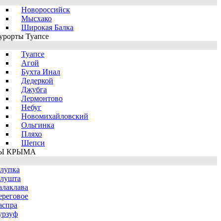
Новороссийск
Мысхако
Широкая Балка
урорты Туапсе
Туапсе
Агой
Бухта Инал
Дедеркой
Джубга
Лермонтово
Небуг
Новомихайловский
Ольгинка
Пляхо
Шепси
Ы КРЫМА
лупка
лушта
алаклава
ереговое
аспра
урзуф