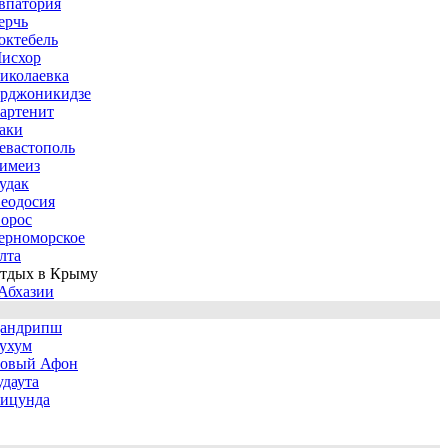
впатория
ерчь
октебель
исхор
иколаевка
рджоникидзе
артенит
аки
евастополь
имеиз
удак
еодосия
орос
ерноморское
лта
тдых в Крыму
Абхазии
андрипш
ухум
овый Афон
удаута
ицунда