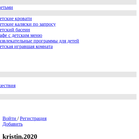
детьми
етские кровати
етские каляски по запросу
етский басеин
афе с детским меню
азвлекательные программы для детей
етская игравшая комната
шествия
Войти
/
Регистрация
Добавить
kristin.2020