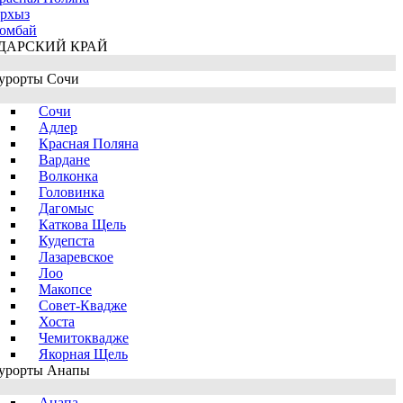
рхыз
омбай
ДАРСКИЙ КРАЙ
урорты Сочи
Сочи
Адлер
Красная Поляна
Вардане
Волконка
Головинка
Дагомыс
Каткова Щель
Кудепста
Лазаревское
Лоо
Макопсе
Совет-Квадже
Хоста
Чемитоквадже
Якорная Щель
урорты Анапы
Анапа