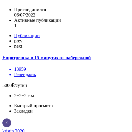
Присоединился
06/07/2022
Активные публикации
1
Публикации
prev
next
Евротрешка в 15 минутах от набережной
13959
Геленджик
5000₽/сутки
2+2+2 с.м.
Быстрый просмотр
Закладки
kristin.2020