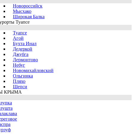
Новороссийск
Мысхако
Широкая Балка
урорты Туапсе
Туапсе
Агой
Бухта Инал
Дедеркой
Джубга
Лермонтово
Небуг
Новомихайловский
Ольгинка
Пляхо
Шепси
Ы КРЫМА
лупка
лушта
алаклава
ереговое
аспра
урзуф