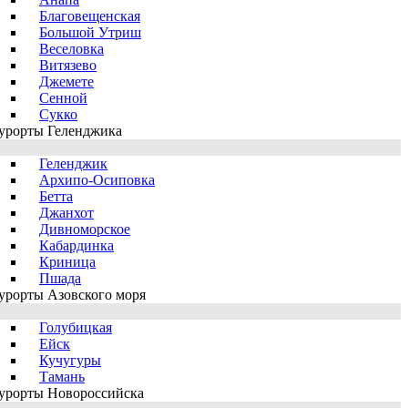
Благовещенская
Большой Утриш
Веселовка
Витязево
Джемете
Сенной
Сукко
урорты Геленджика
Геленджик
Архипо-Осиповка
Бетта
Джанхот
Дивноморское
Кабардинка
Криница
Пшада
урорты Азовского моря
Голубицкая
Ейск
Кучугуры
Тамань
урорты Новороссийска