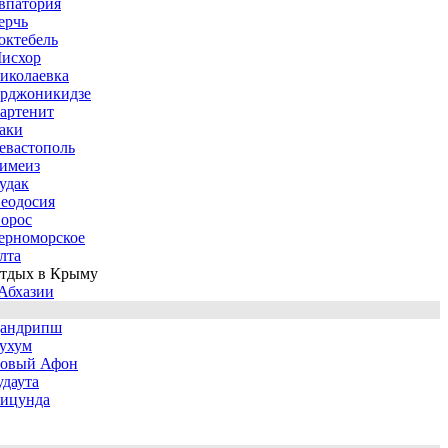
впатория
ерчь
октебель
исхор
иколаевка
рджоникидзе
артенит
аки
евастополь
имеиз
удак
еодосия
орос
ерноморское
лта
тдых в Крыму
Абхазии
андрипш
ухум
овый Афон
удаута
ицунда