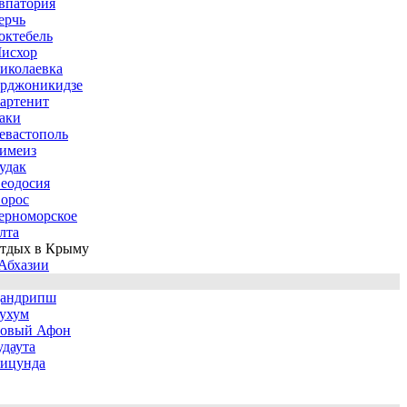
впатория
ерчь
октебель
исхор
иколаевка
рджоникидзе
артенит
аки
евастополь
имеиз
удак
еодосия
орос
ерноморское
лта
тдых в Крыму
Абхазии
андрипш
ухум
овый Афон
удаута
ицунда