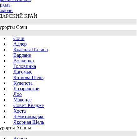
рхыз
омбай
ДАРСКИЙ КРАЙ
урорты Сочи
Сочи
Адлер
Красная Поляна
Вардане
Волконка
Головинка
Дагомыс
Каткова Щель
Кудепста
Лазаревское
Лоо
Макопсе
Совет-Квадже
Хоста
Чемитоквадже
Якорная Щель
урорты Анапы
Анапа