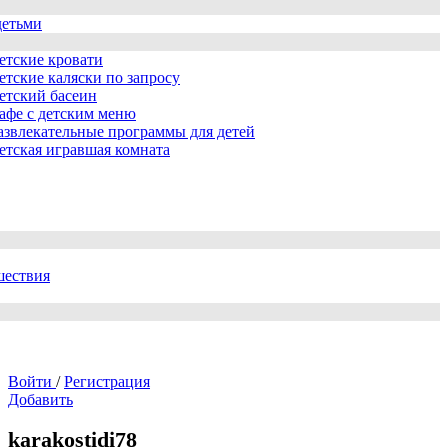
детьми
етские кровати
етские каляски по запросу
етский басеин
афе с детским меню
азвлекательные программы для детей
етская игравшая комната
шествия
Войти
/
Регистрация
Добавить
karakostidi78