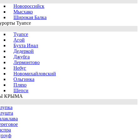
Новороссийск
Мысхако
Широкая Балка
урорты Туапсе
Туапсе
Агой
Бухта Инал
Дедеркой
Джубга
Лермонтово
Небуг
Новомихайловский
Ольгинка
Пляхо
Шепси
Ы КРЫМА
лупка
лушта
алаклава
ереговое
аспра
урзуф