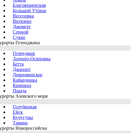
Благовещенская
Большой Утриш
Веселовка
Витязево
Джемете
Сенной
Сукко
урорты Геленджика
Геленджик
Архипо-Осиповка
Бетта
Джанхот
Дивноморское
Кабардинка
Криница
Пшада
урорты Азовского моря
Голубицкая
Ейск
Кучугуры
Тамань
урорты Новороссийска