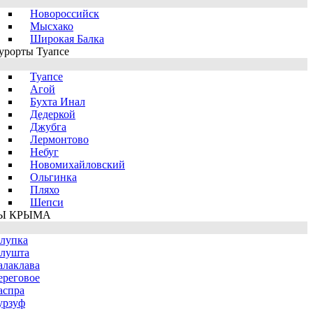
Новороссийск
Мысхако
Широкая Балка
урорты Туапсе
Туапсе
Агой
Бухта Инал
Дедеркой
Джубга
Лермонтово
Небуг
Новомихайловский
Ольгинка
Пляхо
Шепси
Ы КРЫМА
лупка
лушта
алаклава
ереговое
аспра
урзуф