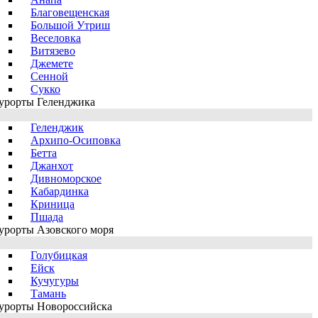
Благовещенская
Большой Утриш
Веселовка
Витязево
Джемете
Сенной
Сукко
урорты Геленджика
Геленджик
Архипо-Осиповка
Бетта
Джанхот
Дивноморское
Кабардинка
Криница
Пшада
урорты Азовского моря
Голубицкая
Ейск
Кучугуры
Тамань
урорты Новороссийска