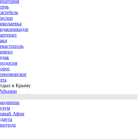
впатория
ерчь
октебель
исхор
иколаевка
рджоникидзе
артенит
аки
евастополь
имеиз
удак
еодосия
орос
ерноморское
лта
тдых в Крыму
Абхазии
андрипш
ухум
овый Афон
удаута
ицунда