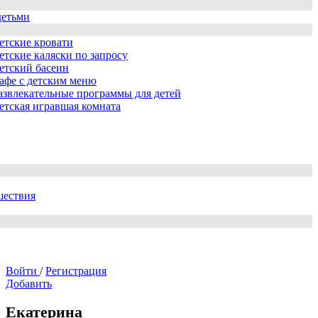
детьми
етские кровати
етские каляски по запросу
етский басеин
афе с детским меню
азвлекательные программы для детей
етская игравшая комната
шествия
Войти
/
Регистрация
Добавить
Екатерина