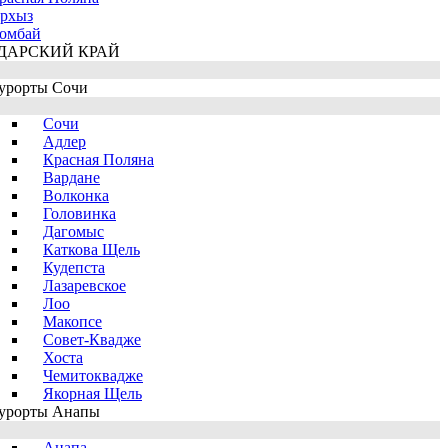
рхыз
омбай
ДАРСКИЙ КРАЙ
урорты Сочи
Сочи
Адлер
Красная Поляна
Вардане
Волконка
Головинка
Дагомыс
Каткова Щель
Кудепста
Лазаревское
Лоо
Макопсе
Совет-Квадже
Хоста
Чемитоквадже
Якорная Щель
урорты Анапы
Анапа