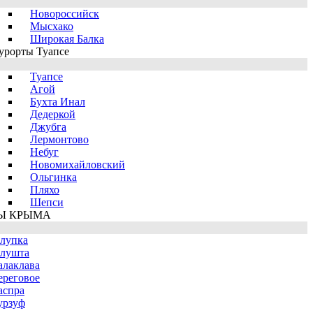
Новороссийск
Мысхако
Широкая Балка
урорты Туапсе
Туапсе
Агой
Бухта Инал
Дедеркой
Джубга
Лермонтово
Небуг
Новомихайловский
Ольгинка
Пляхо
Шепси
Ы КРЫМА
лупка
лушта
алаклава
ереговое
аспра
урзуф