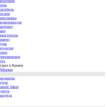
впатория
ерчь
октебель
исхор
иколаевка
рджоникидзе
артенит
аки
евастополь
имеиз
удак
еодосия
орос
ерноморское
лта
тдых в Крыму
Абхазии
андрипш
ухум
овый Афон
удаута
ицунда