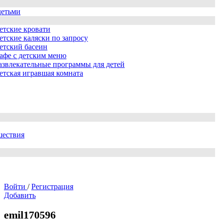
детьми
етские кровати
етские каляски по запросу
етский басеин
афе с детским меню
азвлекательные программы для детей
етская игравшая комната
шествия
Войти
/
Регистрация
Добавить
emil170596