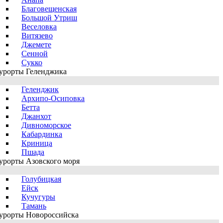
Благовещенская
Большой Утриш
Веселовка
Витязево
Джемете
Сенной
Сукко
урорты Геленджика
Геленджик
Архипо-Осиповка
Бетта
Джанхот
Дивноморское
Кабардинка
Криница
Пшада
урорты Азовского моря
Голубицкая
Ейск
Кучугуры
Тамань
урорты Новороссийска