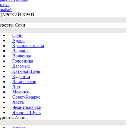
рхыз
омбай
ДАРСКИЙ КРАЙ
урорты Сочи
Сочи
Адлер
Красная Поляна
Вардане
Волконка
Головинка
Дагомыс
Каткова Щель
Кудепста
Лазаревское
Лоо
Макопсе
Совет-Квадже
Хоста
Чемитоквадже
Якорная Щель
урорты Анапы
Анапа