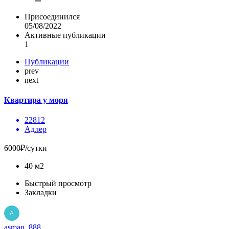
Присоединился
05/08/2022
Активные публикации
1
Публикации
prev
next
Квартира у моря
22812
Адлер
6000₽/сутки
40 м2
Быстрый просмотр
Закладки
asman_888