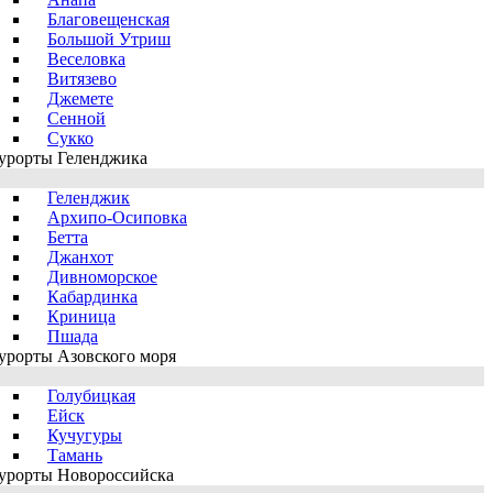
Благовещенская
Большой Утриш
Веселовка
Витязево
Джемете
Сенной
Сукко
урорты Геленджика
Геленджик
Архипо-Осиповка
Бетта
Джанхот
Дивноморское
Кабардинка
Криница
Пшада
урорты Азовского моря
Голубицкая
Ейск
Кучугуры
Тамань
урорты Новороссийска