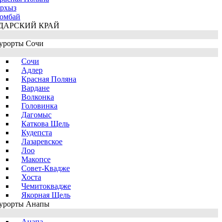
рхыз
омбай
ДАРСКИЙ КРАЙ
урорты Сочи
Сочи
Адлер
Красная Поляна
Вардане
Волконка
Головинка
Дагомыс
Каткова Щель
Кудепста
Лазаревское
Лоо
Макопсе
Совет-Квадже
Хоста
Чемитоквадже
Якорная Щель
урорты Анапы
Анапа