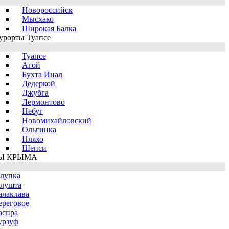
Новороссийск
Мысхако
Широкая Балка
урорты Туапсе
Туапсе
Агой
Бухта Инал
Дедеркой
Джубга
Лермонтово
Небуг
Новомихайловский
Ольгинка
Пляхо
Шепси
Ы КРЫМА
лупка
лушта
алаклава
ереговое
аспра
урзуф