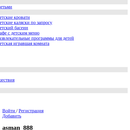
детьми
етские кровати
етские каляски по запросу
етский басеин
афе с детским меню
азвлекательные программы для детей
етская игравшая комната
шествия
Войти
/
Регистрация
Добавить
asman_888