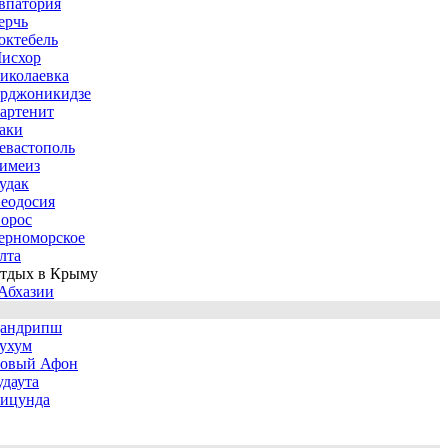
впатория
ерчь
октебель
исхор
иколаевка
рджоникидзе
артенит
аки
евастополь
имеиз
удак
еодосия
орос
ерноморское
лта
тдых в Крыму
Абхазии
андрипш
ухум
овый Афон
удаута
ицунда