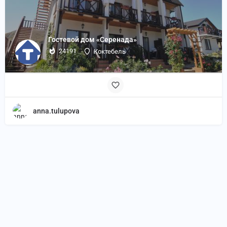
Гостевой дом «Серенада»
24191
Коктебель
anna.tulupova