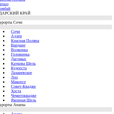
рхыз
омбай
ДАРСКИЙ КРАЙ
урорты Сочи
Сочи
Адлер
Красная Поляна
Вардане
Волконка
Головинка
Дагомыс
Каткова Щель
Кудепста
Лазаревское
Лоо
Макопсе
Совет-Квадже
Хоста
Чемитоквадже
Якорная Щель
урорты Анапы
Анапа