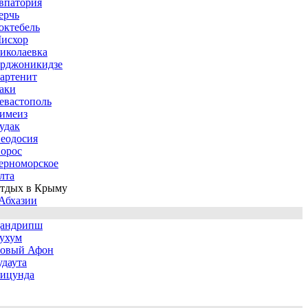
впатория
ерчь
октебель
исхор
иколаевка
рджоникидзе
артенит
аки
евастополь
имеиз
удак
еодосия
орос
ерноморское
лта
тдых в Крыму
Абхазии
андрипш
ухум
овый Афон
удаута
ицунда