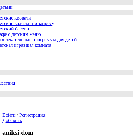
детьми
етские кровати
етские каляски по запросу
етский басеин
афе с детским меню
азвлекательные программы для детей
етская игравшая комната
шествия
Войти
/
Регистрация
Добавить
aniksi.dom