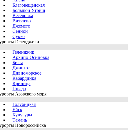
Благовещенская
Большой Утриш
Веселовка
Витязево
Джемете
Сенной
Сукко
урорты Геленджика
Геленджик
Архипо-Осиповка
Бетта
Джанхот
Дивноморское
Кабардинка
Криница
Пшада
урорты Азовского моря
Голубицкая
Ейск
Кучугуры
Тамань
урорты Новороссийска