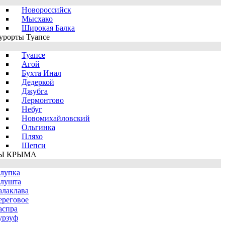
Новороссийск
Мысхако
Широкая Балка
урорты Туапсе
Туапсе
Агой
Бухта Инал
Дедеркой
Джубга
Лермонтово
Небуг
Новомихайловский
Ольгинка
Пляхо
Шепси
Ы КРЫМА
лупка
лушта
алаклава
ереговое
аспра
урзуф