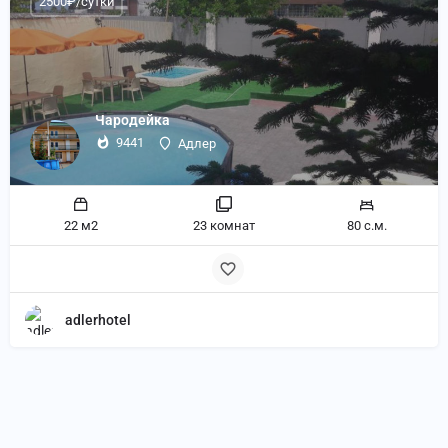
2500₽/сутки
Чародейка
9441
Адлер
22 м2
23 комнат
80 с.м.
adlerhotel