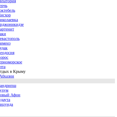
впатория
ерчь
октебель
исхор
иколаевка
рджоникидзе
артенит
аки
евастополь
имеиз
удак
еодосия
орос
ерноморское
лта
тдых в Крыму
Абхазии
андрипш
ухум
овый Афон
удаута
ицунда