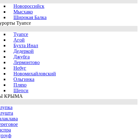
Новороссийск
Мысхако
Широкая Балка
урорты Туапсе
Туапсе
Агой
Бухта Инал
Дедеркой
Джубга
Лермонтово
Небуг
Новомихайловский
Ольгинка
Пляхо
Шепси
Ы КРЫМА
лупка
лушта
алаклава
ереговое
аспра
урзуф