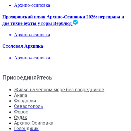
Архипо-осиповка
Прохоровский пляж Архипо-Осиповки 2026: переправа и
две тихие бухты у горы Верблюд
Архипо-осиповка
Столовая Архипка
Архипо-осиповка
Присоединяйтесь:
Жильё на чёрном море без посредников
Анапа
Феодосия
Севастополь
Форос
Судак
Архипо-Осиповка
Геленджик