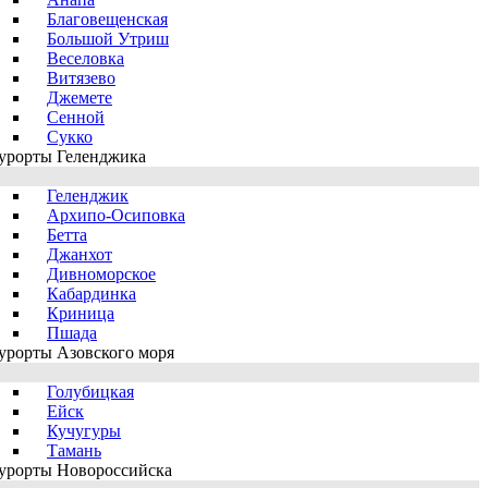
Благовещенская
Большой Утриш
Веселовка
Витязево
Джемете
Сенной
Сукко
урорты Геленджика
Геленджик
Архипо-Осиповка
Бетта
Джанхот
Дивноморское
Кабардинка
Криница
Пшада
урорты Азовского моря
Голубицкая
Ейск
Кучугуры
Тамань
урорты Новороссийска