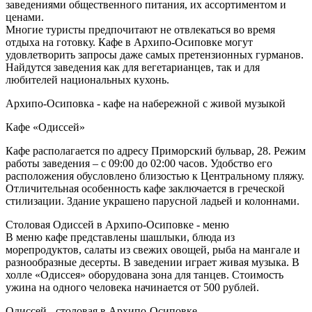
заведениями общественного питания, их ассортиментом и
ценами.
Многие туристы предпочитают не отвлекаться во время
отдыха на готовку. Кафе в Архипо-Осиповке могут
удовлетворить запросы даже самых претензионных гурманов.
Найдутся заведения как для вегетарианцев, так и для
любителей национальных кухонь.
Архипо-Осиповка - кафе на набережной с живой музыкой
Кафе «Одиссей»
Кафе располагается по адресу Приморский бульвар, 28. Режим
работы заведения – с 09:00 до 02:00 часов. Удобство его
расположения обусловлено близостью к Центральному пляжу.
Отличительная особенность кафе заключается в греческой
стилизации. Здание украшено парусной ладьей и колоннами.
Столовая Одиссей в Архипо-Осиповке - меню
В меню кафе представлены шашлыки, блюда из
морепродуктов, салаты из свежих овощей, рыба на мангале и
разнообразные десерты. В заведении играет живая музыка. В
холле «Одиссея» оборудована зона для танцев. Стоимость
ужина на одного человека начинается от 500 рублей.
Одиссей - столовая в Архипо-Осиповке