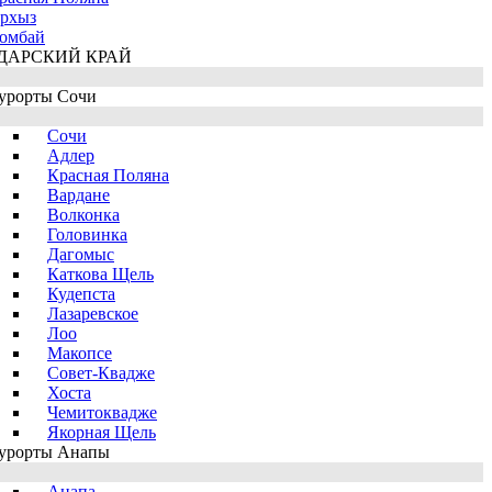
рхыз
омбай
ДАРСКИЙ КРАЙ
урорты Сочи
Сочи
Адлер
Красная Поляна
Вардане
Волконка
Головинка
Дагомыс
Каткова Щель
Кудепста
Лазаревское
Лоо
Макопсе
Совет-Квадже
Хоста
Чемитоквадже
Якорная Щель
урорты Анапы
Анапа